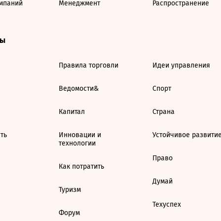
мпаний
Менеджмент
Распространение
ты
Правила торговли
Идеи управления
Ведомости&
Спорт
Капитал
Страна
ть
Инновации и
Устойчивое развити
технологии
Право
Как потратить
Думай
Туризм
Техуспех
Форум