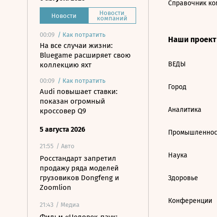
Справочник ко
Новости
Новости
компаний
00:09
/
Как потратить
Наши проек
На все случаи жизни:
Bluegame расширяет свою
ВЕДЫ
коллекцию яхт
00:09
/
Как потратить
Город
Audi повышает ставки:
показан огромный
Аналитика
кроссовер Q9
5 августа 2026
Промышленнос
21:55
/ Авто
Наука
Росстандарт запретил
продажу ряда моделей
грузовиков Dongfeng и
Здоровье
Zoomlion
Конференции
21:43
/ Медиа