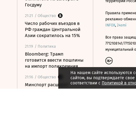
территории Росс
Госдуму
Правила примене
21:21
/ Общество
рекламно-обменно
Число рабочих въездов в
INFOX
,
24smi
РФ граждан Центральной
Азии сократилось на 15%
Все права защищ
7712108141/7715010
21:19
/ Политика
муниципальный окр
Bloomberg: Трамп
готовится ввести пошлины
на импорт поликремния
На нашем сайте используются c
21:16
/ Общество
сайтом, вы подтверждаете свое
соответствии с
Политикой в отн
Минспорт расширит
перечень спортивных
организаций для
налогового вычета
21:10
/ Экономика
Почему нефтегазовые
доходы бюджета в июле
достигли максимума с