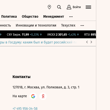
Войти
Политика
Общество
Менеджмент
нность
Инновации и технологии
Техуспех
ть
Политика
Общество
Менеджмент
CNY Бирж.
11,99
+0,33%
↑
IMOEX
2 301,65
+1,43%
↑
RTSI
895,93
+1,68%
ры в Госдуму: каким был и будет российский парламент
Война н
Контакты
127018, г. Москва, ул. Полковая, д. 3, стр. 1
На карте
+7 495 956-34-58