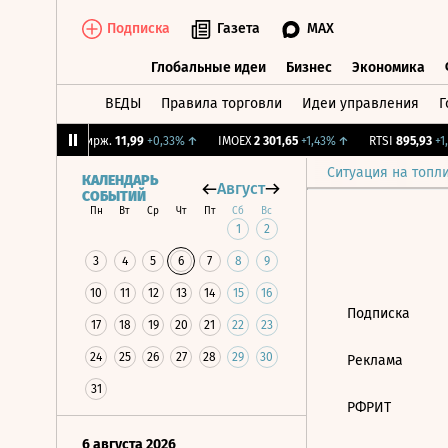
Подписка
Газета
MAX
Глобальные идеи
Бизнес
Экономика
ВЕДЫ
Правила торговли
Идеи управления
Г
Глобальные идеи
Бизнес
Экономик
,2%
↑
CNY Бирж.
11,99
+0,33%
↑
IMOEX
2 301,65
+1,43%
↑
RTSI
895,93
+1,
Ситуация на топл
КАЛЕНДАРЬ
Август
СОБЫТИЙ
Пн
Вт
Ср
Чт
Пт
Сб
Вс
1
2
3
4
5
6
7
8
9
10
11
12
13
14
15
16
Подписка
17
18
19
20
21
22
23
24
25
26
27
28
29
30
Реклама
31
РФРИТ
6 августа 2026