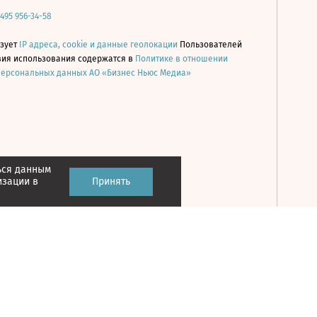
 495 956-34-58
ьзует
IP адреса, cookie и данные геолокации
Пользователей
овия использования содержатся в
Политике в отношении
персональных данных АО «Бизнес Ньюс Медиа»
ься данным
Принять
изации в