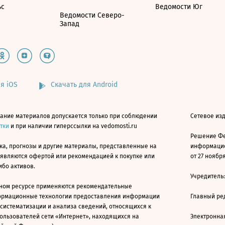
ьс
Ведомости Юг
Ведомости Северо-
Запад
я iOS
Скачать для Android
ание материалов допускается только при соблюдении
Сетевое изд
атки
и при наличии гиперссылки на vedomosti.ru
Решение Фе
ка, прогнозы и другие материалы, представленные на
информацио
 являются офертой или рекомендацией к покупке или
от 27 ноября
ибо активов.
Учредитель
ном ресурсе применяются рекомендательные
ормационные технологии предоставления информации
Главный ре
 систематизации и анализа сведений, относящихся к
ользователей сети «Интернет», находящихся на
Электронна