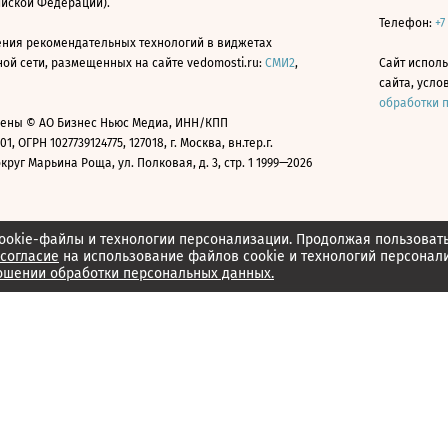
ийской Федерации).
Телефон:
+7
ния рекомендательных технологий в виджетах
й сети, размещенных на сайте vedomosti.ru:
СМИ2
,
Сайт испол
сайта, усл
обработки 
ены © АО Бизнес Ньюс Медиа, ИНН/КПП
01, ОГРН 1027739124775, 127018, г. Москва, вн.тер.г.
уг Марьина Роща, ул. Полковая, д. 3, стр. 1 1999—2026
ookie-файлы и технологии персонализации. Продолжая пользоват
согласие
на использование файлов cookie и технологий персонал
ошении обработки персональных данных.