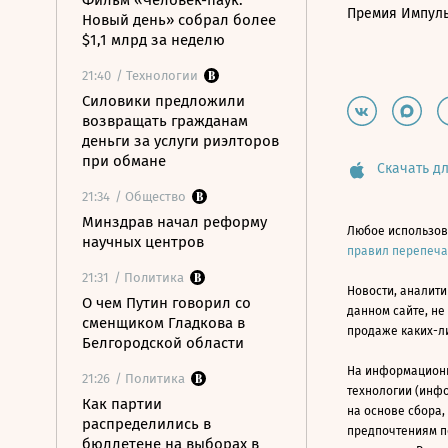
Фильм «Человек-паук:
Премия Импул
Новый день» собрал более
$1,1 млрд за неделю
21:40
/ Технологии
Силовики предложили
возвращать гражданам
деньги за услуги риэлторов
при обмане
Скачать дл
21:34
/ Общество
Минздрав начал реформу
Любое использов
научных центров
правил перепеч
21:31
/ Политика
Новости, аналити
О чем Путин говорил со
данном сайте, не
сменщиком Гладкова в
продаже каких-л
Белгородской области
На информацион
21:26
/ Политика
технологии (инф
Как партии
на основе сбора,
распределились в
предпочтениям п
бюллетене на выборах в