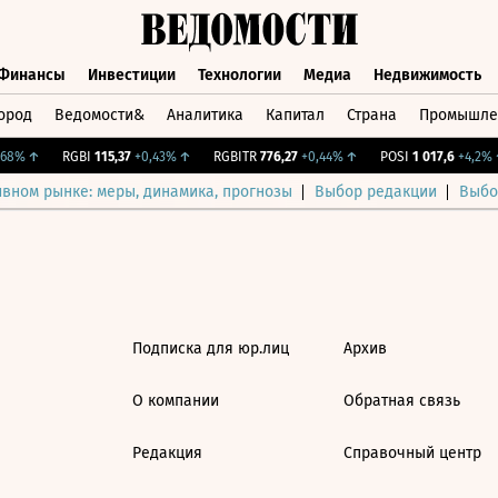
Финансы
Инвестиции
Технологии
Медиа
Недвижимость
ород
Ведомости&
Аналитика
Капитал
Страна
Промышле
а
Финансы
Инвестиции
Технологии
Медиа
Недвижимос
68%
↑
RGBI
115,37
+0,43%
↑
RGBITR
776,27
+0,44%
↑
POSI
1 017,6
+4,2%
↑
ивном рынке: меры, динамика, прогнозы
Выбор редакции
Выбо
Подписка для юр.лиц
Архив
О компании
Обратная связь
Редакция
Справочный центр