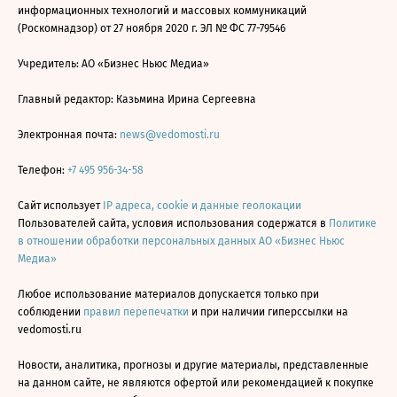
информационных технологий и массовых коммуникаций
(Роскомнадзор) от 27 ноября 2020 г. ЭЛ № ФС 77-79546
Учредитель: АО «Бизнес Ньюс Медиа»
Главный редактор: Казьмина Ирина Сергеевна
Электронная почта:
news@vedomosti.ru
Телефон:
+7 495 956-34-58
Сайт использует
IP адреса, cookie и данные геолокации
Пользователей сайта, условия использования содержатся в
Политике
в отношении обработки персональных данных АО «Бизнес Ньюс
Медиа»
Любое использование материалов допускается только при
соблюдении
правил перепечатки
и при наличии гиперссылки на
vedomosti.ru
Новости, аналитика, прогнозы и другие материалы, представленные
на данном сайте, не являются офертой или рекомендацией к покупке