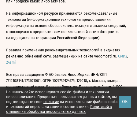
или продаже каких-либо активов.
На информационном ресурсе применяются рекомендательные
технологии (информационные технологии предоставления
информации на основе сбора, систематизации и анализа сведений,
относящихся к предпочтениям пользователей сети «Интернет»,
находящихся на территории Российской Федерации).
Правила применения рекомендательных технологий в виджетах
рекламно-обменной сети, размещенных на сайте vedomosti.ru:
СМИ2
,
24smi
Все права защищены © АО Бизнес Ньюс Медиа, ИНН/КПП
7712108141/771501001, ОГРН 1027739124775, 127018, г. Москва, вн.тер.г.
муниципальный округ Марьина Роща, ул. Полковая, д. 3, стр. 1 1999—
На нашем сайте используются cookie-файлы и технологии
2026
персонализации. Продолжая пользоваться данным сайтом, вы
ОК
подтверждаете свое
согласие
на использование файлов cookie
и технологий персонализации в соответствии с
Политикой в
отношении обработки персональных данных.