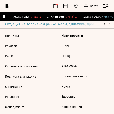
Войти
,1%
↑
MGTS
1 312
-0,15%
↓
CHKZ
16 050
-0,93%
↓
IMOEX
2 293,07
+0,31%
Ситуация на топливном рынке: меры, динамика, прогнозы
Выб
Наши проекты
Подписка
ВЕДЫ
Реклама
Город
РФРИТ
Аналитика
Справочник компаний
Промышленность
Подписка для юр.лиц
Наука
О компании
Здоровье
Редакция
Конференции
Менеджмент