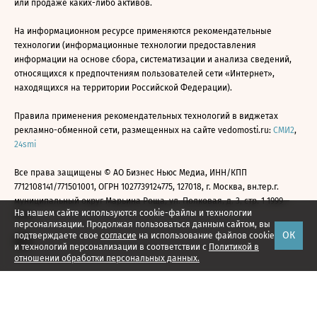
или продаже каких-либо активов.
На информационном ресурсе применяются рекомендательные
технологии (информационные технологии предоставления
информации на основе сбора, систематизации и анализа сведений,
относящихся к предпочтениям пользователей сети «Интернет»,
находящихся на территории Российской Федерации).
Правила применения рекомендательных технологий в виджетах
рекламно-обменной сети, размещенных на сайте vedomosti.ru:
СМИ2
,
24smi
Все права защищены © АО Бизнес Ньюс Медиа, ИНН/КПП
7712108141/771501001, ОГРН 1027739124775, 127018, г. Москва, вн.тер.г.
муниципальный округ Марьина Роща, ул. Полковая, д. 3, стр. 1 1999—
На нашем сайте используются cookie-файлы и технологии
2026
персонализации. Продолжая пользоваться данным сайтом, вы
ОК
подтверждаете свое
согласие
на использование файлов cookie
и технологий персонализации в соответствии с
Политикой в
отношении обработки персональных данных.