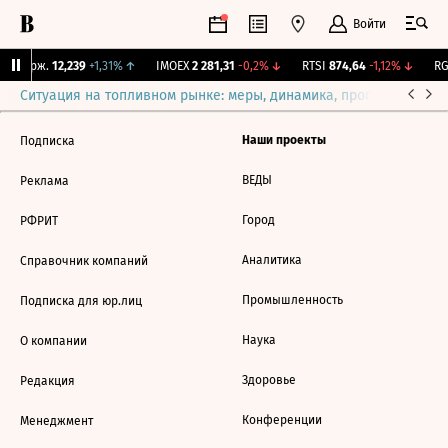
Войти
Y Бирж.
12,239
+1,31%
↑
IMOEX
2 281,31
-0,2%
↓
RTSI
874,64
-1,12%
↓
RG
Ситуация на топливном рынке: меры, динамика, прогнозы
Выб
Наши проекты
Подписка
ВЕДЫ
Реклама
Город
РФРИТ
Аналитика
Справочник компаний
Промышленность
Подписка для юр.лиц
Наука
О компании
Здоровье
Редакция
Конференции
Менеджмент