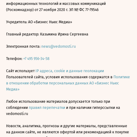
информационных технологий и массовых коммуникаций
(Роскомнадзор) от 27 ноября 2020 г. ЭЛ № ФС 77-79546
Учредитель: АО «Бизнес Ньюс Медиа»
Главный редактор: Казьмина Ирина Сергеевна
Электронная почта:
news@vedomosti.ru
Телефон:
+7 495 956-34-58
Сайт использует
IP адреса, cookie и данные геолокации
Пользователей сайта, условия использования содержатся в
Политике
в отношении обработки персональных данных АО «Бизнес Ньюс
Медиа»
Любое использование материалов допускается только при
соблюдении
правил перепечатки
и при наличии гиперссылки на
vedomosti.ru
Новости, аналитика, прогнозы и другие материалы, представленные
на данном сайте, не являются офертой или рекомендацией к покупке