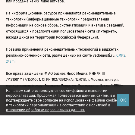
или продаже каких-либо активов.
На информационном ресурсе применяются рекомендательные
технологии (информационные технологии предоставления
информации на основе сбора, систематизации и анализа сведений,
относящихся к предпочтениям пользователей сети «Интернет»,
находящихся на территории Российской Федерации).
Правила применения рекомендательных технологий в виджетах
рекламно-обменной сети, размещенных на сайте vedomosti.ru:
СМИ2
,
24smi
Все права защищены © АО Бизнес Ньюс Медиа, ИНН/КПП
7712108141/771501001, ОГРН 1027739124775, 127018, г. Москва, вн.тер.г.
муниципальный округ Марьина Роща, ул. Полковая, д. 3, стр. 1 1999—
На нашем сайте используются cookie-файлы и технологии
2026
персонализации. Продолжая пользоваться данным сайтом, вы
ОК
подтверждаете свое
согласие
на использование файлов cookie
и технологий персонализации в соответствии с
Политикой в
отношении обработки персональных данных.