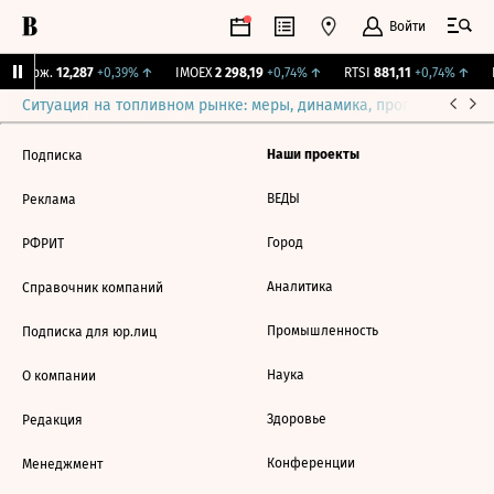
Войти
Y Бирж.
12,287
+0,39%
↑
IMOEX
2 298,19
+0,74%
↑
RTSI
881,11
+0,74%
↑
R
Ситуация на топливном рынке: меры, динамика, прогнозы
Выб
Наши проекты
Подписка
ВЕДЫ
Реклама
Город
РФРИТ
Аналитика
Справочник компаний
Промышленность
Подписка для юр.лиц
Наука
О компании
Здоровье
Редакция
Конференции
Менеджмент