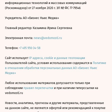
информационных технологий и массовых коммуникаций
(Роскомнадзор) от 27 ноября 2020 г. ЭЛ № ФС 77-79546
Учредитель: АО «Бизнес Ньюс Медиа»
Главный редактор: Казьмина Ирина Сергеевна
Электронная почта:
news@vedomosti.ru
Телефон:
+7 495 956-34-58
Сайт использует
IP адреса, cookie и данные геолокации
Пользователей сайта, условия использования содержатся в
Политике
в отношении обработки персональных данных АО «Бизнес Ньюс
Медиа»
Любое использование материалов допускается только при
соблюдении
правил перепечатки
и при наличии гиперссылки на
vedomosti.ru
Новости, аналитика, прогнозы и другие материалы, представленные
на данном сайте, не являются офертой или рекомендацией к покупке