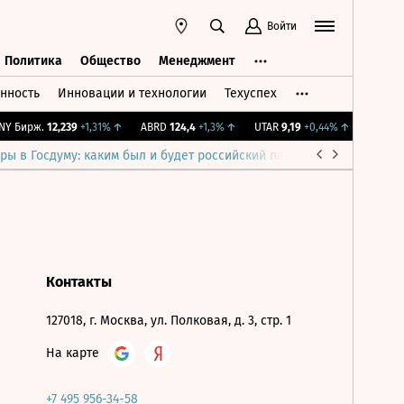
Войти
Политика
Общество
Менеджмент
нность
Инновации и технологии
Техуспех
ть
Политика
Общество
Менеджмент
Y Бирж.
12,239
+1,31%
↑
ABRD
124,4
+1,3%
↑
UTAR
9,19
+0,44%
↑
IMOEX
2 
ры в Госдуму: каким был и будет российский парламент
Война н
Контакты
127018, г. Москва, ул. Полковая, д. 3, стр. 1
На карте
+7 495 956-34-58