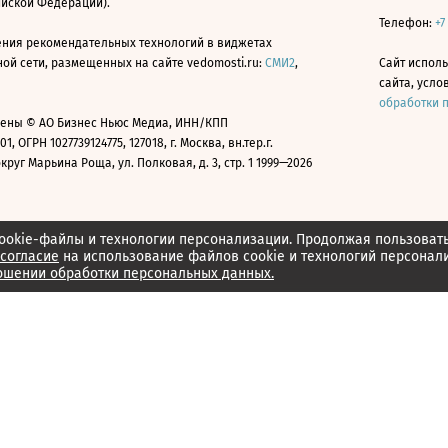
ийской Федерации).
Телефон:
+7
ния рекомендательных технологий в виджетах
й сети, размещенных на сайте vedomosti.ru:
СМИ2
,
Сайт испол
сайта, усл
обработки 
ены © АО Бизнес Ньюс Медиа, ИНН/КПП
01, ОГРН 1027739124775, 127018, г. Москва, вн.тер.г.
уг Марьина Роща, ул. Полковая, д. 3, стр. 1 1999—2026
ookie-файлы и технологии персонализации. Продолжая пользоват
согласие
на использование файлов cookie и технологий персонал
ошении обработки персональных данных.