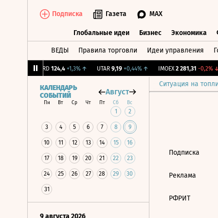
Подписка
Газета
MAX
Глобальные идеи
Бизнес
Экономика
ВЕДЫ
Правила торговли
Идеи управления
Г
Глобальные идеи
Бизнес
Экономик
+1,31%
↑
ABRD
124,4
+1,3%
↑
UTAR
9,19
+0,44%
↑
IMOEX
2 281,31
-0,2%
↓
Ситуация на топл
КАЛЕНДАРЬ
Август
СОБЫТИЙ
Пн
Вт
Ср
Чт
Пт
Сб
Вс
1
2
3
4
5
6
7
8
9
10
11
12
13
14
15
16
Подписка
17
18
19
20
21
22
23
24
25
26
27
28
29
30
Реклама
31
РФРИТ
9 августа 2026