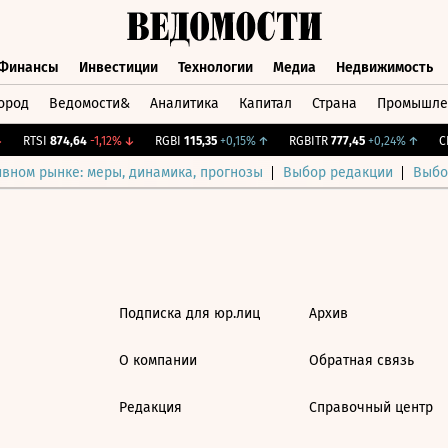
Финансы
Инвестиции
Технологии
Медиа
Недвижимость
ород
Ведомости&
Аналитика
Капитал
Страна
Промышле
а
Финансы
Инвестиции
Технологии
Медиа
Недвижимос
RTSI
874,64
-1,12%
↓
RGBI
115,35
+0,15%
↑
RGBITR
777,45
+0,24%
↑
CN
ивном рынке: меры, динамика, прогнозы
Выбор редакции
Выбо
Подписка для юр.лиц
Архив
О компании
Обратная связь
Редакция
Справочный центр