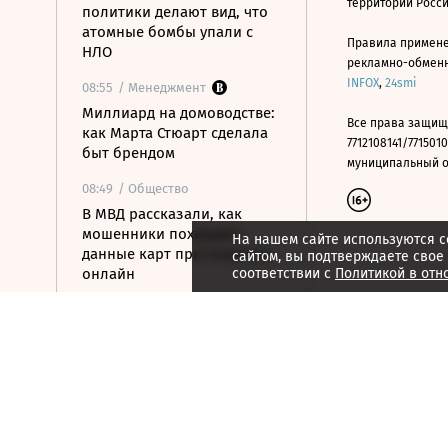
территории Росс
политики делают вид, что
атомные бомбы упали с
Правила примене
НЛО
рекламно-обменно
INFOX
,
24smi
08:55
/ Менеджмент
Миллиард на домоводстве:
Все права защищ
как Марта Стюарт сделала
7712108141/7715010
быт брендом
муниципальный окр
08:49
/ Общество
В МВД рассказали, как
мошенники похищают
На нашем сайте используются c
данные карт при покупках
сайтом, вы подтверждаете свое
онлайн
соответствии с
Политикой в отн
08:33
/ Политика
Что известно об атаке на
жилые кварталы в
Белгороде
08:11
/ Политика
Демократы готовят