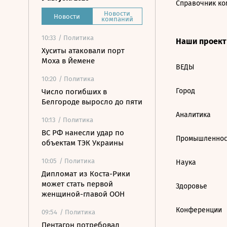
Справочник ко
Новости
Новости
компаний
10:33
/ Политика
Наши проек
Хуситы атаковали порт
Моха в Йемене
ВЕДЫ
10:20
/ Политика
Город
Число погибших в
Белгороде выросло до пяти
Аналитика
10:13
/ Политика
ВС РФ нанесли удар по
Промышленнос
объектам ТЭК Украины
10:05
/ Политика
Наука
Дипломат из Коста-Рики
может стать первой
Здоровье
женщиной-главой ООН
Конференции
09:54
/ Политика
Пентагон потребовал