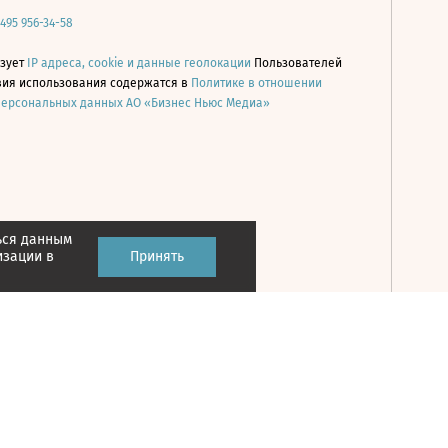
 495 956-34-58
ьзует
IP адреса, cookie и данные геолокации
Пользователей
овия использования содержатся в
Политике в отношении
персональных данных АО «Бизнес Ньюс Медиа»
ься данным
Принять
изации в