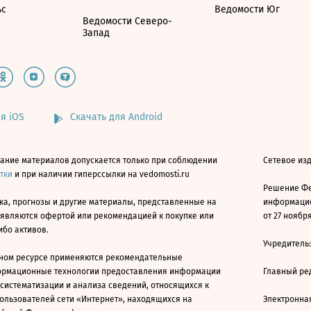
ьс
Ведомости Юг
Ведомости Северо-
Запад
я iOS
Скачать для Android
ание материалов допускается только при соблюдении
Сетевое изд
атки
и при наличии гиперссылки на vedomosti.ru
Решение Фе
ка, прогнозы и другие материалы, представленные на
информацио
 являются офертой или рекомендацией к покупке или
от 27 ноября
ибо активов.
Учредитель
ном ресурсе применяются рекомендательные
ормационные технологии предоставления информации
Главный ре
 систематизации и анализа сведений, относящихся к
ользователей сети «Интернет», находящихся на
Электронна