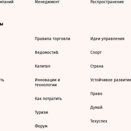
мпаний
Менеджмент
Распространение
ты
Правила торговли
Идеи управления
Ведомости&
Спорт
Капитал
Страна
ть
Инновации и
Устойчивое развити
технологии
Право
Как потратить
Думай
Туризм
Техуспех
Форум