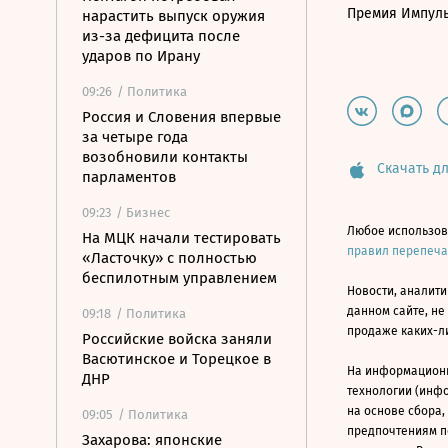
Премия Импул
нарастить выпуск оружия
из-за дефицита после
ударов по Ирану
09:26
/ Политика
Россия и Словения впервые
за четыре года
возобновили контакты
Скачать дл
парламентов
09:23
/ Бизнес
Любое использов
На МЦК начали тестировать
правил перепеч
«Ласточку» с полностью
беспилотным управлением
Новости, аналити
данном сайте, не
09:18
/ Политика
продаже каких-л
Российские войска заняли
Васютинское и Торецкое в
На информацион
ДНР
технологии (инф
на основе сбора,
09:05
/ Политика
предпочтениям п
Захарова: японские