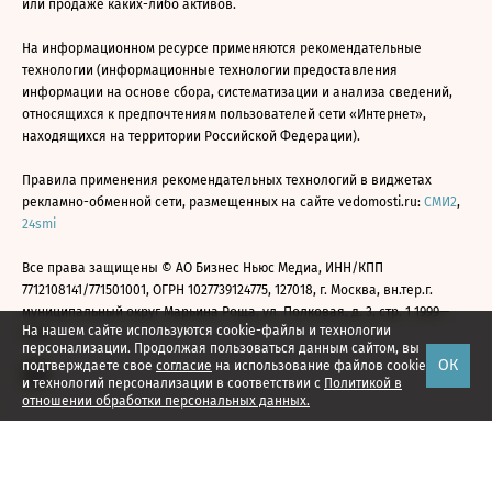
или продаже каких-либо активов.
На информационном ресурсе применяются рекомендательные
технологии (информационные технологии предоставления
информации на основе сбора, систематизации и анализа сведений,
относящихся к предпочтениям пользователей сети «Интернет»,
находящихся на территории Российской Федерации).
Правила применения рекомендательных технологий в виджетах
рекламно-обменной сети, размещенных на сайте vedomosti.ru:
СМИ2
,
24smi
Все права защищены © АО Бизнес Ньюс Медиа, ИНН/КПП
7712108141/771501001, ОГРН 1027739124775, 127018, г. Москва, вн.тер.г.
муниципальный округ Марьина Роща, ул. Полковая, д. 3, стр. 1 1999—
На нашем сайте используются cookie-файлы и технологии
2026
персонализации. Продолжая пользоваться данным сайтом, вы
ОК
подтверждаете свое
согласие
на использование файлов cookie
и технологий персонализации в соответствии с
Политикой в
отношении обработки персональных данных.