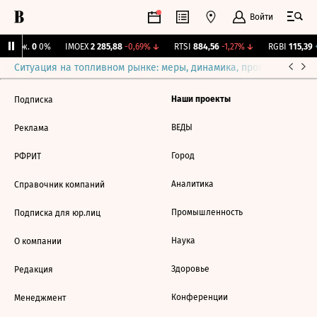
Войти
 Бирж.
0
0%
IMOEX
2 285,88
-0,69%
↓
RTSI
884,56
-1,27%
↓
RGBI
115,39
+
Ситуация на топливном рынке: меры, динамика, прогнозы
Выб
Наши проекты
Подписка
ВЕДЫ
Реклама
Город
РФРИТ
Аналитика
Справочник компаний
Промышленность
Подписка для юр.лиц
Наука
О компании
Здоровье
Редакция
Конференции
Менеджмент