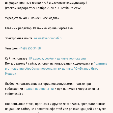
информационных технологий и массовых коммуникаций
(Роскомнадзор) от 27 ноября 2020 г. ЭЛ № ФС 77-79546
Учредитель: АО «Бизнес Ньюс Медиа»
Главный редактор: Казьмина Ирина Сергеевна
Электронная почта:
news@vedomosti.ru
Телефон:
+7 495 956-34-58
Сайт использует
IP адреса, cookie и данные геолокации
Пользователей сайта, условия использования содержатся в
Политике
в отношении обработки персональных данных АО «Бизнес Ньюс
Медиа»
Любое использование материалов допускается только при
соблюдении
правил перепечатки
и при наличии гиперссылки на
vedomosti.ru
Новости, аналитика, прогнозы и другие материалы, представленные
на данном сайте, не являются офертой или рекомендацией к покупке