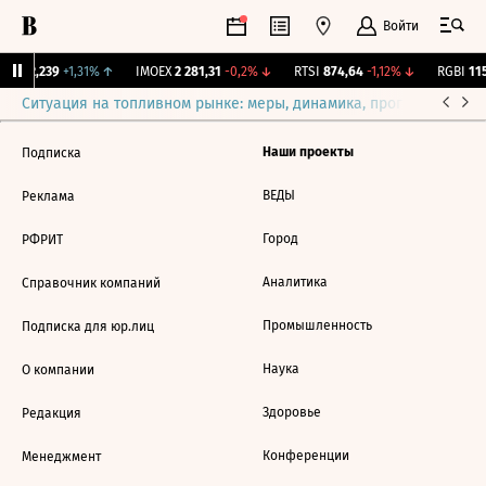
Войти
ж.
12,239
+1,31%
↑
IMOEX
2 281,31
-0,2%
↓
RTSI
874,64
-1,12%
↓
RGBI
115
Ситуация на топливном рынке: меры, динамика, прогнозы
Выб
Наши проекты
Подписка
ВЕДЫ
Реклама
Город
РФРИТ
Аналитика
Справочник компаний
Промышленность
Подписка для юр.лиц
Наука
О компании
Здоровье
Редакция
Конференции
Менеджмент