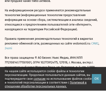
или продаже каких-либо активов.
На информационном ресурсе применяются рекомендательные
технологии (информационные технологии предоставления
информации на основе сбора, систематизации и анализа сведений,
относящихся к предпочтениям пользователей сети «Интернет»,
находящихся на территории Российской Федерации).
Правила применения рекомендательных технологий в виджетах
рекламно-обменной сети, размещенных на сайте vedomosti.ru:
СМИ2
,
24smi
Все права защищены © АО Бизнес Ньюс Медиа, ИНН/КПП
7712108141/771501001, ОГРН 1027739124775, 127018, г. Москва, вн.тер.г.
муниципальный округ Марьина Роща, ул. Полковая, д. 3, стр. 1 1999—
На нашем сайте используются cookie-файлы и технологии
2026
персонализации. Продолжая пользоваться данным сайтом, вы
ОК
подтверждаете свое
согласие
на использование файлов cookie
и технологий персонализации в соответствии с
Политикой в
отношении обработки персональных данных.