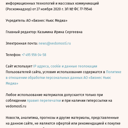
информационных технологий и массовых коммуникаций
(Роскомнадзор) от 27 ноября 2020 г. ЭЛ № ФС 77-79546
Учредитель: АО «Бизнес Ньюс Медиа»
Главный редактор: Казьмина Ирина Сергеевна
Электронная почта:
news@vedomosti.ru
Телефон:
+7 495 956-34-58
Сайт использует
IP адреса, cookie и данные геолокации
Пользователей сайта, условия использования содержатся в
Политике
в отношении обработки персональных данных АО «Бизнес Ньюс
Медиа»
Любое использование материалов допускается только при
соблюдении
правил перепечатки
и при наличии гиперссылки на
vedomosti.ru
Новости, аналитика, прогнозы и другие материалы, представленные
на данном сайте, не являются офертой или рекомендацией к покупке