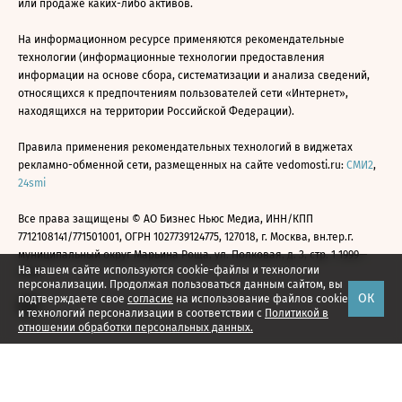
или продаже каких-либо активов.
На информационном ресурсе применяются рекомендательные
технологии (информационные технологии предоставления
информации на основе сбора, систематизации и анализа сведений,
относящихся к предпочтениям пользователей сети «Интернет»,
находящихся на территории Российской Федерации).
Правила применения рекомендательных технологий в виджетах
рекламно-обменной сети, размещенных на сайте vedomosti.ru:
СМИ2
,
24smi
Все права защищены © АО Бизнес Ньюс Медиа, ИНН/КПП
7712108141/771501001, ОГРН 1027739124775, 127018, г. Москва, вн.тер.г.
муниципальный округ Марьина Роща, ул. Полковая, д. 3, стр. 1 1999—
На нашем сайте используются cookie-файлы и технологии
2026
персонализации. Продолжая пользоваться данным сайтом, вы
ОК
подтверждаете свое
согласие
на использование файлов cookie
и технологий персонализации в соответствии с
Политикой в
отношении обработки персональных данных.