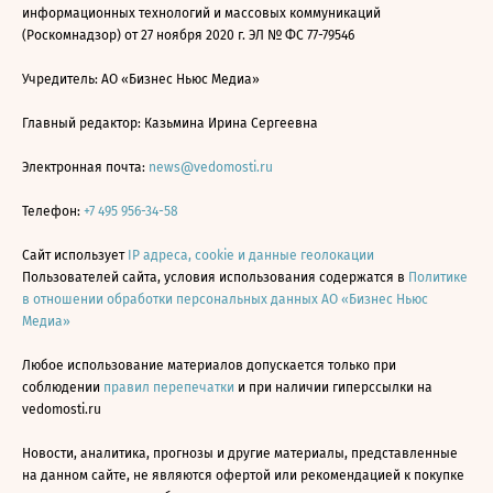
информационных технологий и массовых коммуникаций
(Роскомнадзор) от 27 ноября 2020 г. ЭЛ № ФС 77-79546
Учредитель: АО «Бизнес Ньюс Медиа»
Главный редактор: Казьмина Ирина Сергеевна
Электронная почта:
news@vedomosti.ru
Телефон:
+7 495 956-34-58
Сайт использует
IP адреса, cookie и данные геолокации
Пользователей сайта, условия использования содержатся в
Политике
в отношении обработки персональных данных АО «Бизнес Ньюс
Медиа»
Любое использование материалов допускается только при
соблюдении
правил перепечатки
и при наличии гиперссылки на
vedomosti.ru
Новости, аналитика, прогнозы и другие материалы, представленные
на данном сайте, не являются офертой или рекомендацией к покупке