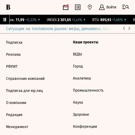
Войти
Y Бирж.
11,99
+0,33%
↑
IMOEX
2 301,65
+1,43%
↑
RTSI
895,93
+1,68%
↑
R
Ситуация на топливном рынке: меры, динамика, прогнозы
Выб
Наши проекты
Подписка
ВЕДЫ
Реклама
Город
РФРИТ
Аналитика
Справочник компаний
Промышленность
Подписка для юр.лиц
Наука
О компании
Здоровье
Редакция
Конференции
Менеджмент