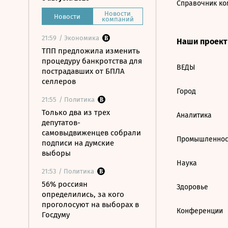
Справочник ко
Новости
Новости
компаний
21:59
/ Экономика
Наши проек
ТПП предложила изменить
процедуру банкротства для
ВЕДЫ
пострадавших от БПЛА
селлеров
Город
21:55
/ Политика
Только два из трех
Аналитика
депутатов-
самовыдвиженцев собрали
Промышленнос
подписи на думские
выборы
Наука
21:53
/ Политика
56% россиян
Здоровье
определились, за кого
проголосуют на выборах в
Конференции
Госдуму