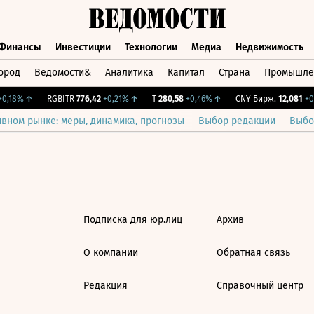
Финансы
Инвестиции
Технологии
Медиа
Недвижимость
ород
Ведомости&
Аналитика
Капитал
Страна
Промышле
а
Финансы
Инвестиции
Технологии
Медиа
Недвижимос
,18%
↑
RGBITR
776,42
+0,21%
↑
T
280,58
+0,46%
↑
CNY Бирж.
12,081
+0,
ивном рынке: меры, динамика, прогнозы
Выбор редакции
Выбо
Подписка для юр.лиц
Архив
О компании
Обратная связь
Редакция
Справочный центр