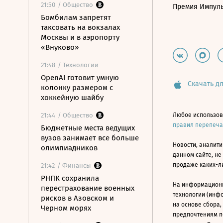
21:50
/ Общество
Премия Импул
Бомбилам запретят
таксовать на вокзалах
Москвы и в аэропорту
«Внуково»
21:48
/ Технологии
OpenAI готовит умную
Скачать дл
колонку размером с
хоккейную шайбу
21:44
/ Общество
Любое использов
правил перепеч
Бюджетные места ведущих
вузов занимает все больше
Новости, аналити
олимпиадников
данном сайте, не
продаже каких-л
21:42
/ Финансы
РНПК сохранила
На информацион
перестрахование военных
технологии (инф
рисков в Азовском и
на основе сбора,
Черном морях
предпочтениям п