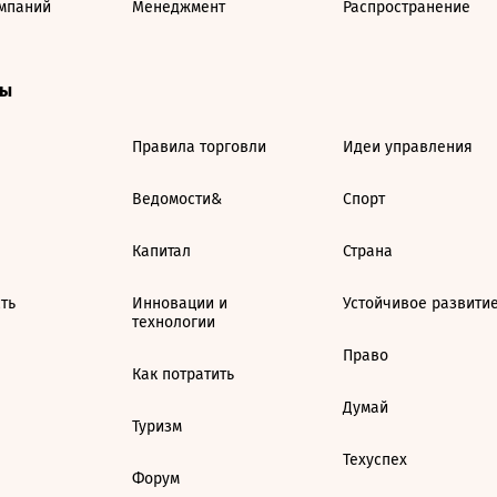
мпаний
Менеджмент
Распространение
ты
Правила торговли
Идеи управления
Ведомости&
Спорт
Капитал
Страна
ть
Инновации и
Устойчивое развити
технологии
Право
Как потратить
Думай
Туризм
Техуспех
Форум