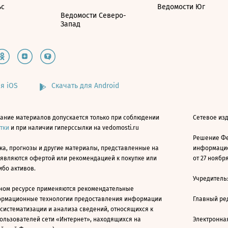
ьс
Ведомости Юг
Ведомости Северо-
Запад
я iOS
Скачать для Android
ание материалов допускается только при соблюдении
Сетевое изд
атки
и при наличии гиперссылки на vedomosti.ru
Решение Фе
ка, прогнозы и другие материалы, представленные на
информацио
 являются офертой или рекомендацией к покупке или
от 27 ноября
ибо активов.
Учредитель
ном ресурсе применяются рекомендательные
ормационные технологии предоставления информации
Главный ре
 систематизации и анализа сведений, относящихся к
ользователей сети «Интернет», находящихся на
Электронна