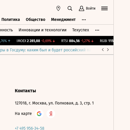
Войти
Политика
Общество
Менеджмент
нность
Инновации и технологии
Техуспех
ть
Политика
Общество
Менеджмент
76%
↑
IMOEX
2 285,88
-0,69%
↓
RTSI
884,56
-1,27%
↓
RGBI
115,35
+0,18%
ры в Госдуму: каким был и будет российский парламент
Война н
Контакты
127018, г. Москва, ул. Полковая, д. 3, стр. 1
На карте
+7 495 956-34-58