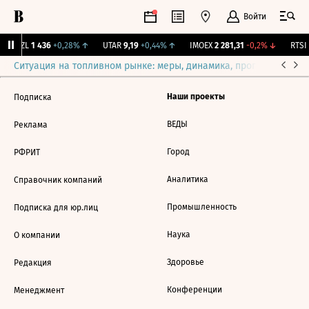
Войти
BRZL
1 436
+0,28%
↑
UTAR
9,19
+0,44%
↑
IMOEX
2 281,31
-0,2%
↓
RTSI
Ситуация на топливном рынке: меры, динамика, прогнозы
Выб
Наши проекты
Подписка
ВЕДЫ
Реклама
Город
РФРИТ
Аналитика
Справочник компаний
Промышленность
Подписка для юр.лиц
Наука
О компании
Здоровье
Редакция
Конференции
Менеджмент