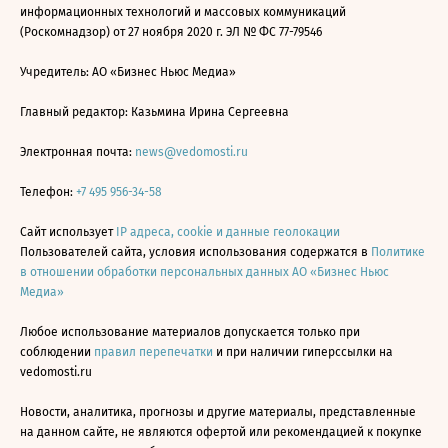
информационных технологий и массовых коммуникаций
(Роскомнадзор) от 27 ноября 2020 г. ЭЛ № ФС 77-79546
Учредитель: АО «Бизнес Ньюс Медиа»
Главный редактор: Казьмина Ирина Сергеевна
Электронная почта:
news@vedomosti.ru
Телефон:
+7 495 956-34-58
Сайт использует
IP адреса, cookie и данные геолокации
Пользователей сайта, условия использования содержатся в
Политике
в отношении обработки персональных данных АО «Бизнес Ньюс
Медиа»
Любое использование материалов допускается только при
соблюдении
правил перепечатки
и при наличии гиперссылки на
vedomosti.ru
Новости, аналитика, прогнозы и другие материалы, представленные
на данном сайте, не являются офертой или рекомендацией к покупке