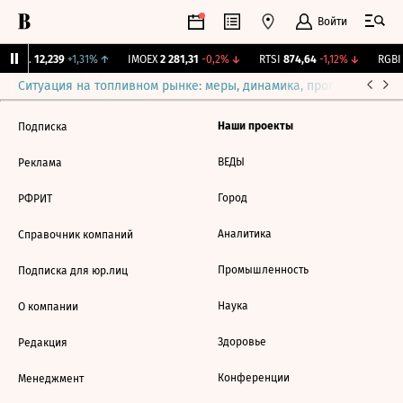
Войти
Бирж.
12,239
+1,31%
↑
IMOEX
2 281,31
-0,2%
↓
RTSI
874,64
-1,12%
↓
RGBI
Ситуация на топливном рынке: меры, динамика, прогнозы
Выб
Наши проекты
Подписка
ВЕДЫ
Реклама
Город
РФРИТ
Аналитика
Справочник компаний
Промышленность
Подписка для юр.лиц
Наука
О компании
Здоровье
Редакция
Конференции
Менеджмент