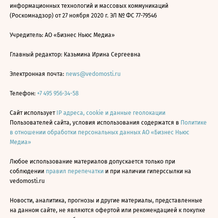
информационных технологий и массовых коммуникаций
(Роскомнадзор) от 27 ноября 2020 г. ЭЛ № ФС 77-79546
Учредитель: АО «Бизнес Ньюс Медиа»
Главный редактор: Казьмина Ирина Сергеевна
Электронная почта:
news@vedomosti.ru
Телефон:
+7 495 956-34-58
Сайт использует
IP адреса, cookie и данные геолокации
Пользователей сайта, условия использования содержатся в
Политике
в отношении обработки персональных данных АО «Бизнес Ньюс
Медиа»
Любое использование материалов допускается только при
соблюдении
правил перепечатки
и при наличии гиперссылки на
vedomosti.ru
Новости, аналитика, прогнозы и другие материалы, представленные
на данном сайте, не являются офертой или рекомендацией к покупке