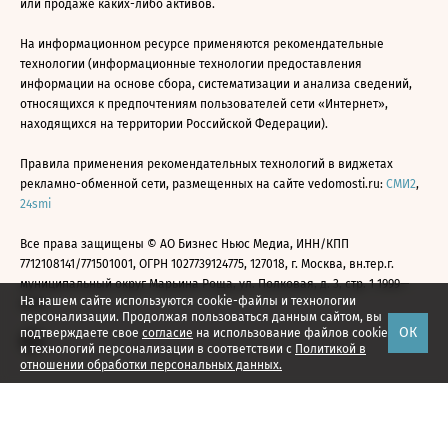
или продаже каких-либо активов.
На информационном ресурсе применяются рекомендательные
технологии (информационные технологии предоставления
информации на основе сбора, систематизации и анализа сведений,
относящихся к предпочтениям пользователей сети «Интернет»,
находящихся на территории Российской Федерации).
Правила применения рекомендательных технологий в виджетах
рекламно-обменной сети, размещенных на сайте vedomosti.ru:
СМИ2
,
24smi
Все права защищены © АО Бизнес Ньюс Медиа, ИНН/КПП
7712108141/771501001, ОГРН 1027739124775, 127018, г. Москва, вн.тер.г.
муниципальный округ Марьина Роща, ул. Полковая, д. 3, стр. 1 1999—
На нашем сайте используются cookie-файлы и технологии
2026
персонализации. Продолжая пользоваться данным сайтом, вы
ОК
подтверждаете свое
согласие
на использование файлов cookie
и технологий персонализации в соответствии с
Политикой в
отношении обработки персональных данных.