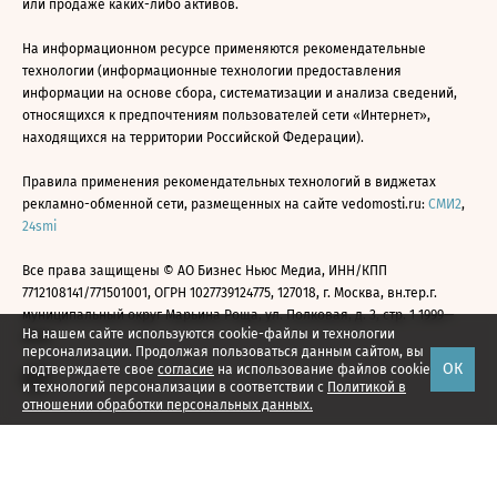
или продаже каких-либо активов.
На информационном ресурсе применяются рекомендательные
технологии (информационные технологии предоставления
информации на основе сбора, систематизации и анализа сведений,
относящихся к предпочтениям пользователей сети «Интернет»,
находящихся на территории Российской Федерации).
Правила применения рекомендательных технологий в виджетах
рекламно-обменной сети, размещенных на сайте vedomosti.ru:
СМИ2
,
24smi
Все права защищены © АО Бизнес Ньюс Медиа, ИНН/КПП
7712108141/771501001, ОГРН 1027739124775, 127018, г. Москва, вн.тер.г.
муниципальный округ Марьина Роща, ул. Полковая, д. 3, стр. 1 1999—
На нашем сайте используются cookie-файлы и технологии
2026
персонализации. Продолжая пользоваться данным сайтом, вы
ОК
подтверждаете свое
согласие
на использование файлов cookie
и технологий персонализации в соответствии с
Политикой в
отношении обработки персональных данных.