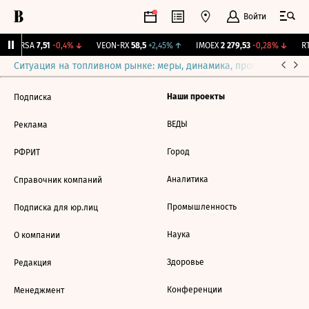
Войти
ARSA
7,51
-0,4%
↓
VEON-RX
58,5
+2,45%
↑
IMOEX
2 279,53
-0,28%
↓
RT
Ситуация на топливном рынке: меры, динамика, прогнозы
Выб
Наши проекты
Подписка
ВЕДЫ
Реклама
Город
РФРИТ
Аналитика
Справочник компаний
Промышленность
Подписка для юр.лиц
Наука
О компании
Здоровье
Редакция
Конференции
Менеджмент