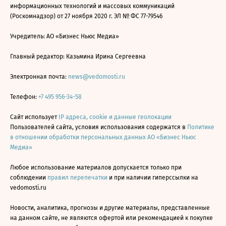
информационных технологий и массовых коммуникаций
(Роскомнадзор) от 27 ноября 2020 г. ЭЛ № ФС 77-79546
Учредитель: АО «Бизнес Ньюс Медиа»
Главный редактор: Казьмина Ирина Сергеевна
Электронная почта:
news@vedomosti.ru
Телефон:
+7 495 956-34-58
Сайт использует
IP адреса, cookie и данные геолокации
Пользователей сайта, условия использования содержатся в
Политике
в отношении обработки персональных данных АО «Бизнес Ньюс
Медиа»
Любое использование материалов допускается только при
соблюдении
правил перепечатки
и при наличии гиперссылки на
vedomosti.ru
Новости, аналитика, прогнозы и другие материалы, представленные
на данном сайте, не являются офертой или рекомендацией к покупке