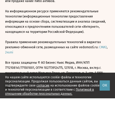
или продаже каких-либо активов.
На информационном ресурсе применяются рекомендательные
технологии (информационные технологии предоставления
информации на основе сбора, систематизации и анализа сведений,
относящихся к предпочтениям пользователей сети «Интернет»,
находящихся на территории Российской Федерации).
Правила применения рекомендательных технологий в виджетах
рекламно-обменной сети, размещенных на сайте vedomosti.ru:
СМИ2
,
24smi
Все права защищены © АО Бизнес Ньюс Медиа, ИНН/КПП
7712108141/771501001, ОГРН 1027739124775, 127018, г. Москва, вн.тер.г.
муниципальный округ Марьина Роща, ул. Полковая, д. 3, стр. 1 1999—
На нашем сайте используются cookie-файлы и технологии
2026
персонализации. Продолжая пользоваться данным сайтом, вы
ОК
подтверждаете свое
согласие
на использование файлов cookie
и технологий персонализации в соответствии с
Политикой в
отношении обработки персональных данных.