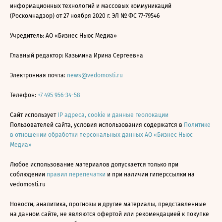
информационных технологий и массовых коммуникаций
(Роскомнадзор) от 27 ноября 2020 г. ЭЛ № ФС 77-79546
Учредитель: АО «Бизнес Ньюс Медиа»
Главный редактор: Казьмина Ирина Сергеевна
Электронная почта:
news@vedomosti.ru
Телефон:
+7 495 956-34-58
Сайт использует
IP адреса, cookie и данные геолокации
Пользователей сайта, условия использования содержатся в
Политике
в отношении обработки персональных данных АО «Бизнес Ньюс
Медиа»
Любое использование материалов допускается только при
соблюдении
правил перепечатки
и при наличии гиперссылки на
vedomosti.ru
Новости, аналитика, прогнозы и другие материалы, представленные
на данном сайте, не являются офертой или рекомендацией к покупке