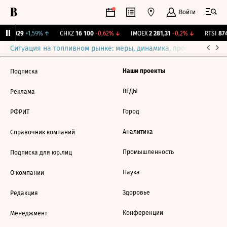
Войти
ZB
0,029
+1,59%
↑
CHKZ
16 100
-0,62%
↓
IMOEX
2 281,31
-0,2%
↓
RTSI
874
Ситуация на топливном рынке: меры, динамика, прогнозы
Выб
Наши проекты
Подписка
ВЕДЫ
Реклама
Город
РФРИТ
Аналитика
Справочник компаний
Промышленность
Подписка для юр.лиц
Наука
О компании
Здоровье
Редакция
Конференции
Менеджмент