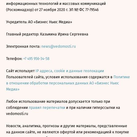
информационных технологий и массовых коммуникаций
(Роскомнадзор) от 27 ноября 2020 г. ЭЛ № ФС 77-79546
Учредитель: АО «Бизнес Ньюс Медиа»
Главный редактор: Казьмина Ирина Сергеевна
Электронная почта:
news@vedomosti.ru
Телефон:
+7 495 956-34-58
Сайт использует
IP адреса, cookie и данные геолокации
Пользователей сайта, условия использования содержатся в
Политике
в отношении обработки персональных данных АО «Бизнес Ньюс
Медиа»
Любое использование материалов допускается только при
соблюдении
правил перепечатки
и при наличии гиперссылки на
vedomosti.ru
Новости, аналитика, прогнозы и другие материалы, представленные
на данном сайте, не являются офертой или рекомендацией к покупке