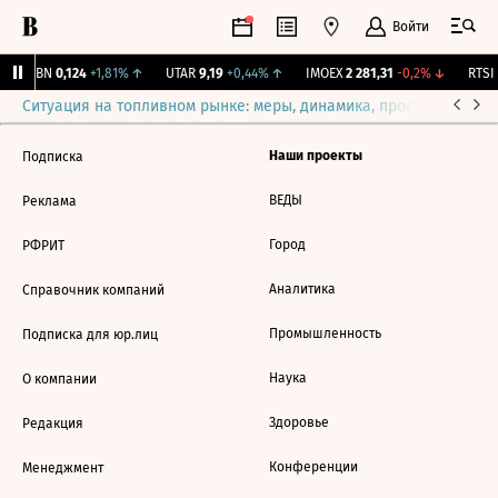
Войти
USBN
0,124
+1,81%
↑
UTAR
9,19
+0,44%
↑
IMOEX
2 281,31
-0,2%
↓
RTSI
Ситуация на топливном рынке: меры, динамика, прогнозы
Выб
Наши проекты
Подписка
ВЕДЫ
Реклама
Город
РФРИТ
Аналитика
Справочник компаний
Промышленность
Подписка для юр.лиц
Наука
О компании
Здоровье
Редакция
Конференции
Менеджмент