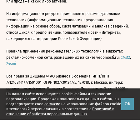
или продаже каких-либо активов.
На информационном ресурсе применяются рекомендательные
технологии (информационные технологии предоставления
информации на основе сбора, систематизации и анализа сведений,
относящихся к предпочтениям пользователей сети «Интернет»,
находящихся на территории Российской Федерации).
Правила применения рекомендательных технологий в виджетах
рекламно-обменной сети, размещенных на сайте vedomosti.ru:
СМИ2
,
24smi
Все права защищены © АО Бизнес Ньюс Медиа, ИНН/КПП
7712108141/771501001, ОГРН 1027739124775, 127018, г. Москва, вн.тер.г.
муниципальный округ Марьина Роща, ул. Полковая, д. 3, стр. 1 1999—
На нашем сайте используются cookie-файлы и технологии
2026
персонализации. Продолжая пользоваться данным сайтом, вы
ОК
подтверждаете свое
согласие
на использование файлов cookie
и технологий персонализации в соответствии с
Политикой в
отношении обработки персональных данных.