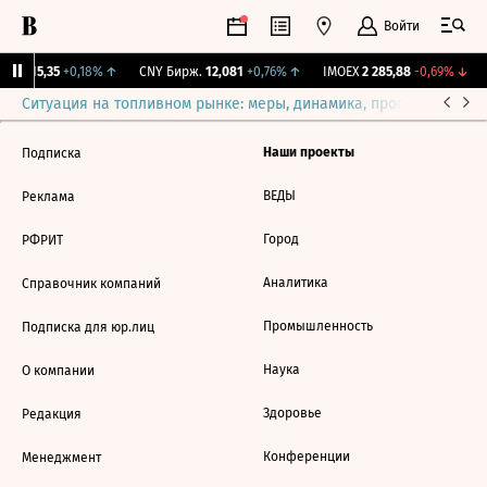
Войти
GBI
115,35
+0,18%
↑
CNY Бирж.
12,081
+0,76%
↑
IMOEX
2 285,88
-0,69%
↓
Ситуация на топливном рынке: меры, динамика, прогнозы
Выб
Наши проекты
Подписка
ВЕДЫ
Реклама
Город
РФРИТ
Аналитика
Справочник компаний
Промышленность
Подписка для юр.лиц
Наука
О компании
Здоровье
Редакция
Конференции
Менеджмент