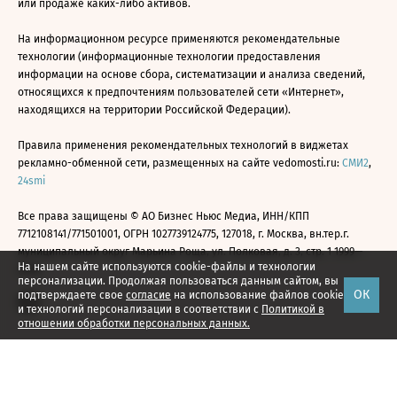
или продаже каких-либо активов.
На информационном ресурсе применяются рекомендательные
технологии (информационные технологии предоставления
информации на основе сбора, систематизации и анализа сведений,
относящихся к предпочтениям пользователей сети «Интернет»,
находящихся на территории Российской Федерации).
Правила применения рекомендательных технологий в виджетах
рекламно-обменной сети, размещенных на сайте vedomosti.ru:
СМИ2
,
24smi
Все права защищены © АО Бизнес Ньюс Медиа, ИНН/КПП
7712108141/771501001, ОГРН 1027739124775, 127018, г. Москва, вн.тер.г.
муниципальный округ Марьина Роща, ул. Полковая, д. 3, стр. 1 1999—
На нашем сайте используются cookie-файлы и технологии
2026
персонализации. Продолжая пользоваться данным сайтом, вы
ОК
подтверждаете свое
согласие
на использование файлов cookie
и технологий персонализации в соответствии с
Политикой в
отношении обработки персональных данных.