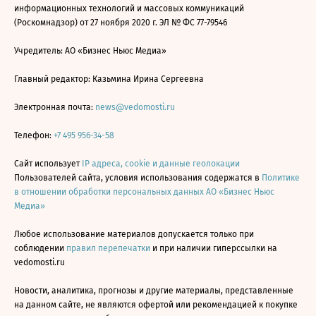
информационных технологий и массовых коммуникаций
(Роскомнадзор) от 27 ноября 2020 г. ЭЛ № ФС 77-79546
Учредитель: АО «Бизнес Ньюс Медиа»
Главный редактор: Казьмина Ирина Сергеевна
Электронная почта:
news@vedomosti.ru
Телефон:
+7 495 956-34-58
Сайт использует
IP адреса, cookie и данные геолокации
Пользователей сайта, условия использования содержатся в
Политике
в отношении обработки персональных данных АО «Бизнес Ньюс
Медиа»
Любое использование материалов допускается только при
соблюдении
правил перепечатки
и при наличии гиперссылки на
vedomosti.ru
Новости, аналитика, прогнозы и другие материалы, представленные
на данном сайте, не являются офертой или рекомендацией к покупке