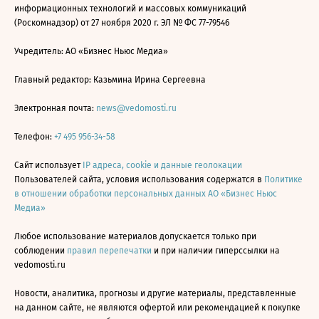
информационных технологий и массовых коммуникаций
(Роскомнадзор) от 27 ноября 2020 г. ЭЛ № ФС 77-79546
Учредитель: АО «Бизнес Ньюс Медиа»
Главный редактор: Казьмина Ирина Сергеевна
Электронная почта:
news@vedomosti.ru
Телефон:
+7 495 956-34-58
Сайт использует
IP адреса, cookie и данные геолокации
Пользователей сайта, условия использования содержатся в
Политике
в отношении обработки персональных данных АО «Бизнес Ньюс
Медиа»
Любое использование материалов допускается только при
соблюдении
правил перепечатки
и при наличии гиперссылки на
vedomosti.ru
Новости, аналитика, прогнозы и другие материалы, представленные
на данном сайте, не являются офертой или рекомендацией к покупке