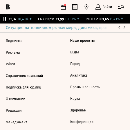
Войти
GBI
115,37
+0,43%
↑
CNY Бирж.
11,99
+0,33%
↑
IMOEX
2 301,65
+1,43%
↑
R
Ситуация на топливном рынке: меры, динамика, прогнозы
Выб
Наши проекты
Подписка
ВЕДЫ
Реклама
Город
РФРИТ
Аналитика
Справочник компаний
Промышленность
Подписка для юр.лиц
Наука
О компании
Здоровье
Редакция
Конференции
Менеджмент