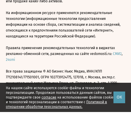
или продаже каких-либо активов.
На информационном ресурсе применяются рекомендательные
технологии (информационные технологии предоставления
информации на основе сбора, систематизации и анализа сведений,
относящихся к предпочтениям пользователей сети «Интернет»,
находящихся на территории Российской Федерации).
Правила применения рекомендательных технологий в виджетах
рекламно-обменной сети, размещенных на сайте vedomosti.ru:
СМИ2
,
24smi
Все права защищены © АО Бизнес Ньюс Медиа, ИНН/КПП
7712108141/771501001, ОГРН 1027739124775, 127018, г. Москва, вн.тер.г.
муниципальный округ Марьина Роща, ул. Полковая, д. 3, стр. 1 1999—
На нашем сайте используются cookie-файлы и технологии
2026
персонализации. Продолжая пользоваться данным сайтом, вы
ОК
подтверждаете свое
согласие
на использование файлов cookie
и технологий персонализации в соответствии с
Политикой в
отношении обработки персональных данных.