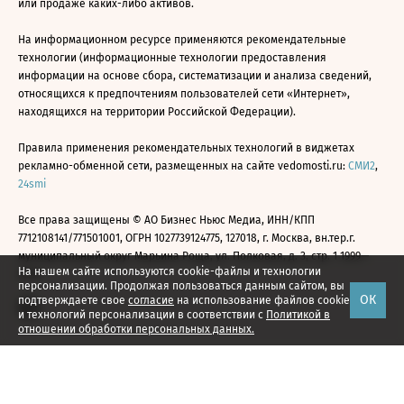
или продаже каких-либо активов.
На информационном ресурсе применяются рекомендательные
технологии (информационные технологии предоставления
информации на основе сбора, систематизации и анализа сведений,
относящихся к предпочтениям пользователей сети «Интернет»,
находящихся на территории Российской Федерации).
Правила применения рекомендательных технологий в виджетах
рекламно-обменной сети, размещенных на сайте vedomosti.ru:
СМИ2
,
24smi
Все права защищены © АО Бизнес Ньюс Медиа, ИНН/КПП
7712108141/771501001, ОГРН 1027739124775, 127018, г. Москва, вн.тер.г.
муниципальный округ Марьина Роща, ул. Полковая, д. 3, стр. 1 1999—
На нашем сайте используются cookie-файлы и технологии
2026
персонализации. Продолжая пользоваться данным сайтом, вы
ОК
подтверждаете свое
согласие
на использование файлов cookie
и технологий персонализации в соответствии с
Политикой в
отношении обработки персональных данных.