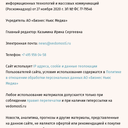
информационных технологий и массовых коммуникаций
(Роскомнадзор) от 27 ноября 2020 г. ЭЛ № ФС 77-79546
Учредитель: АО «Бизнес Ньюс Медиа»
Главный редактор: Казьмина Ирина Сергеевна
Электронная почта:
news@vedomosti.ru
Телефон:
+7 495 956-34-58
Сайт использует
IP адреса, cookie и данные геолокации
Пользователей сайта, условия использования содержатся в
Политике
в отношении обработки персональных данных АО «Бизнес Ньюс
Медиа»
Любое использование материалов допускается только при
соблюдении
правил перепечатки
и при наличии гиперссылки на
vedomosti.ru
Новости, аналитика, прогнозы и другие материалы, представленные
на данном сайте, не являются офертой или рекомендацией к покупке