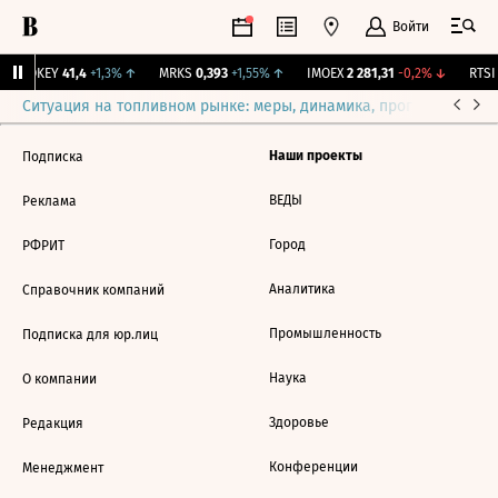
Войти
OKEY
41,4
+1,3%
↑
MRKS
0,393
+1,55%
↑
IMOEX
2 281,31
-0,2%
↓
RTSI
Ситуация на топливном рынке: меры, динамика, прогнозы
Выб
Наши проекты
Подписка
ВЕДЫ
Реклама
Город
РФРИТ
Аналитика
Справочник компаний
Промышленность
Подписка для юр.лиц
Наука
О компании
Здоровье
Редакция
Конференции
Менеджмент