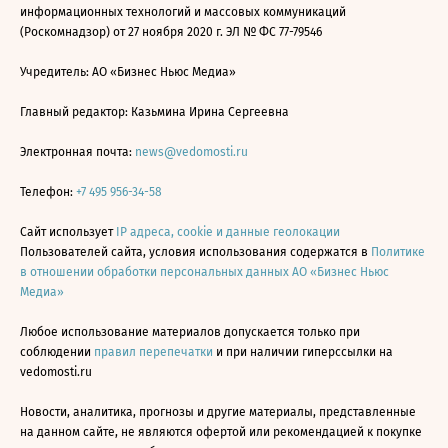
информационных технологий и массовых коммуникаций
(Роскомнадзор) от 27 ноября 2020 г. ЭЛ № ФС 77-79546
Учредитель: АО «Бизнес Ньюс Медиа»
Главный редактор: Казьмина Ирина Сергеевна
Электронная почта:
news@vedomosti.ru
Телефон:
+7 495 956-34-58
Сайт использует
IP адреса, cookie и данные геолокации
Пользователей сайта, условия использования содержатся в
Политике
в отношении обработки персональных данных АО «Бизнес Ньюс
Медиа»
Любое использование материалов допускается только при
соблюдении
правил перепечатки
и при наличии гиперссылки на
vedomosti.ru
Новости, аналитика, прогнозы и другие материалы, представленные
на данном сайте, не являются офертой или рекомендацией к покупке