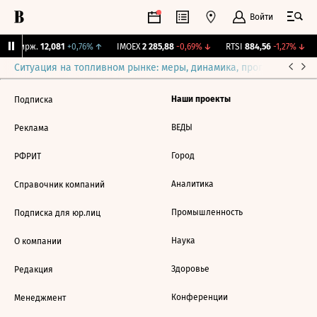
Войти
NY Бирж.
12,081
+0,76%
↑
IMOEX
2 285,88
-0,69%
↓
RTSI
884,56
-1,27%
↓
Ситуация на топливном рынке: меры, динамика, прогнозы
Выб
Наши проекты
Подписка
ВЕДЫ
Реклама
Город
РФРИТ
Аналитика
Справочник компаний
Промышленность
Подписка для юр.лиц
Наука
О компании
Здоровье
Редакция
Конференции
Менеджмент