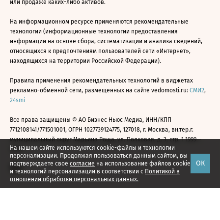
или продаже каких-либо активов.
На информационном ресурсе применяются рекомендательные
технологии (информационные технологии предоставления
информации на основе сбора, систематизации и анализа сведений,
относящихся к предпочтениям пользователей сети «Интернет»,
находящихся на территории Российской Федерации).
Правила применения рекомендательных технологий в виджетах
рекламно-обменной сети, размещенных на сайте vedomosti.ru:
СМИ2
,
24smi
Все права защищены © АО Бизнес Ньюс Медиа, ИНН/КПП
7712108141/771501001, ОГРН 1027739124775, 127018, г. Москва, вн.тер.г.
муниципальный округ Марьина Роща, ул. Полковая, д. 3, стр. 1 1999—
На нашем сайте используются cookie-файлы и технологии
2026
персонализации. Продолжая пользоваться данным сайтом, вы
ОК
подтверждаете свое
согласие
на использование файлов cookie
и технологий персонализации в соответствии с
Политикой в
отношении обработки персональных данных.