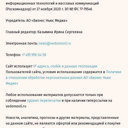
информационных технологий и массовых коммуникаций
(Роскомнадзор) от 27 ноября 2020 г. ЭЛ № ФС 77-79546
Учредитель: АО «Бизнес Ньюс Медиа»
Главный редактор: Казьмина Ирина Сергеевна
Электронная почта:
news@vedomosti.ru
Телефон:
+7 495 956-34-58
Сайт использует
IP адреса, cookie и данные геолокации
Пользователей сайта, условия использования содержатся в
Политике
в отношении обработки персональных данных АО «Бизнес Ньюс
Медиа»
Любое использование материалов допускается только при
соблюдении
правил перепечатки
и при наличии гиперссылки на
vedomosti.ru
Новости, аналитика, прогнозы и другие материалы, представленные
на данном сайте, не являются офертой или рекомендацией к покупке