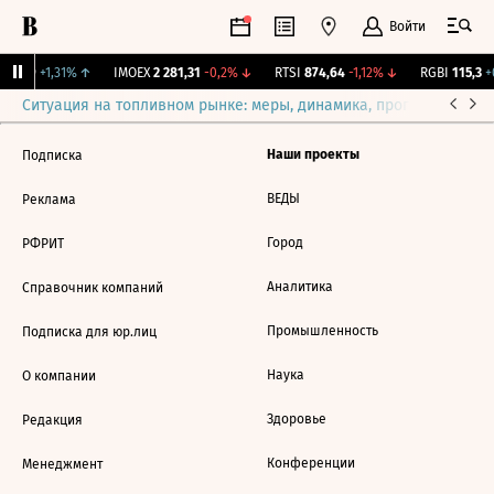
Войти
2,239
+1,31%
↑
IMOEX
2 281,31
-0,2%
↓
RTSI
874,64
-1,12%
↓
RGBI
115,3
+0
Ситуация на топливном рынке: меры, динамика, прогнозы
Выб
Наши проекты
Подписка
ВЕДЫ
Реклама
Город
РФРИТ
Аналитика
Справочник компаний
Промышленность
Подписка для юр.лиц
Наука
О компании
Здоровье
Редакция
Конференции
Менеджмент