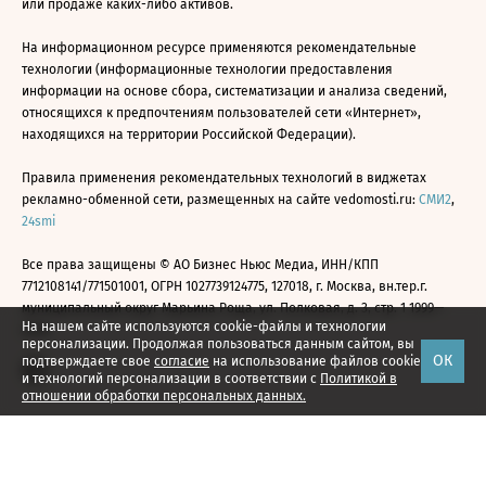
или продаже каких-либо активов.
На информационном ресурсе применяются рекомендательные
технологии (информационные технологии предоставления
информации на основе сбора, систематизации и анализа сведений,
относящихся к предпочтениям пользователей сети «Интернет»,
находящихся на территории Российской Федерации).
Правила применения рекомендательных технологий в виджетах
рекламно-обменной сети, размещенных на сайте vedomosti.ru:
СМИ2
,
24smi
Все права защищены © АО Бизнес Ньюс Медиа, ИНН/КПП
7712108141/771501001, ОГРН 1027739124775, 127018, г. Москва, вн.тер.г.
муниципальный округ Марьина Роща, ул. Полковая, д. 3, стр. 1 1999—
На нашем сайте используются cookie-файлы и технологии
2026
персонализации. Продолжая пользоваться данным сайтом, вы
ОК
подтверждаете свое
согласие
на использование файлов cookie
и технологий персонализации в соответствии с
Политикой в
отношении обработки персональных данных.