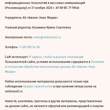
информационных технологий и массовых коммуникаций
(Роскомнадзор) от 27 ноября 2020 г. ЭЛ № ФС 77-79546
Учредитель: АО «Бизнес Ньюс Медиа»
Главный редактор: Казьмина Ирина Сергеевна
Электронная почта:
news@vedomosti.ru
Телефон:
+7 495 956-34-58
Сайт использует
IP адреса, cookie и данные геолокации
Пользователей сайта, условия использования содержатся в
Политике
в отношении обработки персональных данных АО «Бизнес Ньюс
Медиа»
Любое использование материалов допускается только при
соблюдении
правил перепечатки
и при наличии гиперссылки на
vedomosti.ru
Новости, аналитика, прогнозы и другие материалы, представленные
на данном сайте, не являются офертой или рекомендацией к покупке