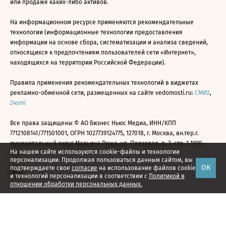
или продаже каких-либо активов.
На информационном ресурсе применяются рекомендательные
технологии (информационные технологии предоставления
информации на основе сбора, систематизации и анализа сведений,
относящихся к предпочтениям пользователей сети «Интернет»,
находящихся на территории Российской Федерации).
Правила применения рекомендательных технологий в виджетах
рекламно-обменной сети, размещенных на сайте vedomosti.ru:
СМИ2
,
24smi
Все права защищены © АО Бизнес Ньюс Медиа, ИНН/КПП
7712108141/771501001, ОГРН 1027739124775, 127018, г. Москва, вн.тер.г.
муниципальный округ Марьина Роща, ул. Полковая, д. 3, стр. 1 1999—
На нашем сайте используются cookie-файлы и технологии
2026
персонализации. Продолжая пользоваться данным сайтом, вы
ОК
подтверждаете свое
согласие
на использование файлов cookie
и технологий персонализации в соответствии с
Политикой в
отношении обработки персональных данных.