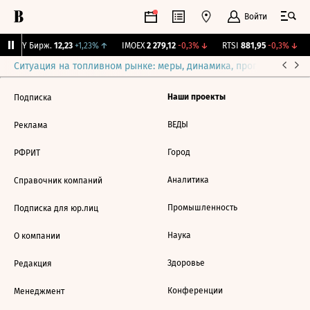
Войти
CNY Бирж.
12,23
+1,23%
↑
IMOEX
2 279,12
-0,3%
↓
RTSI
881,95
-0,3%
↓
Ситуация на топливном рынке: меры, динамика, прогнозы
Выб
Наши проекты
Подписка
ВЕДЫ
Реклама
Город
РФРИТ
Аналитика
Справочник компаний
Промышленность
Подписка для юр.лиц
Наука
О компании
Здоровье
Редакция
Конференции
Менеджмент