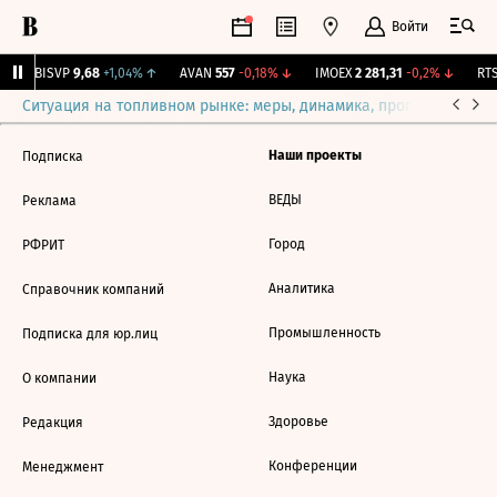
Войти
↑
BISVP
9,68
+1,04%
↑
AVAN
557
-0,18%
↓
IMOEX
2 281,31
-0,2%
↓
RTS
Ситуация на топливном рынке: меры, динамика, прогнозы
Выб
Наши проекты
Подписка
ВЕДЫ
Реклама
Город
РФРИТ
Аналитика
Справочник компаний
Промышленность
Подписка для юр.лиц
Наука
О компании
Здоровье
Редакция
Конференции
Менеджмент