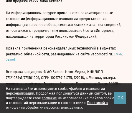
или продаже каких-либо активов.
На информационном ресурсе применяются рекомендательные
технологии (информационные технологии предоставления
информации на основе сбора, систематизации и анализа сведений,
относящихся к предпочтениям пользователей сети «Интернет»,
находящихся на территории Российской Федерации).
Правила применения рекомендательных технологий в виджетах
рекламно-обменной сети, размещенных на сайте vedomosti.ru:
СМИ2
,
24smi
Все права защищены © АО Бизнес Ньюс Медиа, ИНН/КПП
7712108141/771501001, ОГРН 1027739124775, 127018, г. Москва, вн.тер.г.
муниципальный округ Марьина Роща, ул. Полковая, д. 3, стр. 1 1999—
На нашем сайте используются cookie-файлы и технологии
2026
персонализации. Продолжая пользоваться данным сайтом, вы
ОК
подтверждаете свое
согласие
на использование файлов cookie
и технологий персонализации в соответствии с
Политикой в
отношении обработки персональных данных.