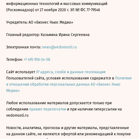
информационных технологий и массовых коммуникаций
(Роскомнадзор) от 27 ноября 2020 г. ЭЛ № ФС 77-79546
Учредитель: АО «Бизнес Ньюс Медиа»
Главный редактор: Казьмина Ирина Сергеевна
Электронная почта:
news@vedomosti.ru
Телефон:
+7 495 956-34-58
Сайт использует
IP адреса, cookie и данные геолокации
Пользователей сайта, условия использования содержатся в
Политике
в отношении обработки персональных данных АО «Бизнес Ньюс
Медиа»
Любое использование материалов допускается только при
соблюдении
правил перепечатки
и при наличии гиперссылки на
vedomosti.ru
Новости, аналитика, прогнозы и другие материалы, представленные
на данном сайте, не являются офертой или рекомендацией к покупке