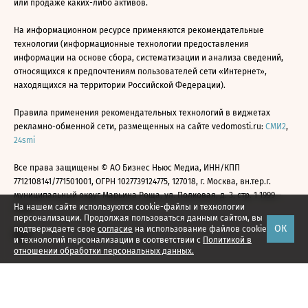
или продаже каких-либо активов.
На информационном ресурсе применяются рекомендательные
технологии (информационные технологии предоставления
информации на основе сбора, систематизации и анализа сведений,
относящихся к предпочтениям пользователей сети «Интернет»,
находящихся на территории Российской Федерации).
Правила применения рекомендательных технологий в виджетах
рекламно-обменной сети, размещенных на сайте vedomosti.ru:
СМИ2
,
24smi
Все права защищены © АО Бизнес Ньюс Медиа, ИНН/КПП
7712108141/771501001, ОГРН 1027739124775, 127018, г. Москва, вн.тер.г.
муниципальный округ Марьина Роща, ул. Полковая, д. 3, стр. 1 1999—
На нашем сайте используются cookie-файлы и технологии
2026
персонализации. Продолжая пользоваться данным сайтом, вы
ОК
подтверждаете свое
согласие
на использование файлов cookie
и технологий персонализации в соответствии с
Политикой в
отношении обработки персональных данных.