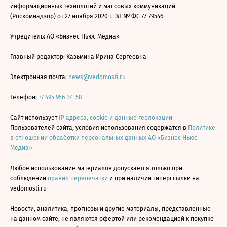
информационных технологий и массовых коммуникаций
(Роскомнадзор) от 27 ноября 2020 г. ЭЛ № ФС 77-79546
Учредитель: АО «Бизнес Ньюс Медиа»
Главный редактор: Казьмина Ирина Сергеевна
Электронная почта:
news@vedomosti.ru
Телефон:
+7 495 956-34-58
Сайт использует
IP адреса, cookie и данные геолокации
Пользователей сайта, условия использования содержатся в
Политике
в отношении обработки персональных данных АО «Бизнес Ньюс
Медиа»
Любое использование материалов допускается только при
соблюдении
правил перепечатки
и при наличии гиперссылки на
vedomosti.ru
Новости, аналитика, прогнозы и другие материалы, представленные
на данном сайте, не являются офертой или рекомендацией к покупке