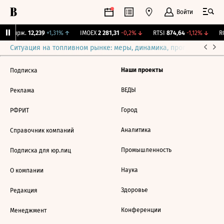
Войти
NY Бирж.
12,239
+1,31%
↑
IMOEX
2 281,31
-0,2%
↓
RTSI
874,64
-1,12%
↓
RG
Ситуация на топливном рынке: меры, динамика, прогнозы
Выб
Наши проекты
Подписка
ВЕДЫ
Реклама
Город
РФРИТ
Аналитика
Справочник компаний
Промышленность
Подписка для юр.лиц
Наука
О компании
Здоровье
Редакция
Конференции
Менеджмент