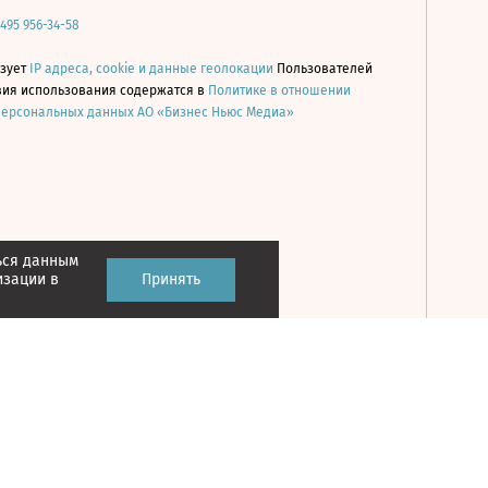
 495 956-34-58
ьзует
IP адреса, cookie и данные геолокации
Пользователей
овия использования содержатся в
Политике в отношении
персональных данных АО «Бизнес Ньюс Медиа»
ься данным
Принять
изации в