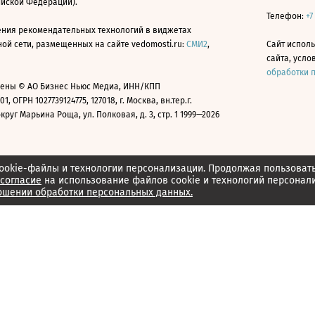
ийской Федерации).
Телефон:
+7
ния рекомендательных технологий в виджетах
й сети, размещенных на сайте vedomosti.ru:
СМИ2
,
Сайт испол
сайта, усл
обработки 
ены © АО Бизнес Ньюс Медиа, ИНН/КПП
01, ОГРН 1027739124775, 127018, г. Москва, вн.тер.г.
уг Марьина Роща, ул. Полковая, д. 3, стр. 1 1999—2026
ookie-файлы и технологии персонализации. Продолжая пользоват
согласие
на использование файлов cookie и технологий персонал
ошении обработки персональных данных.