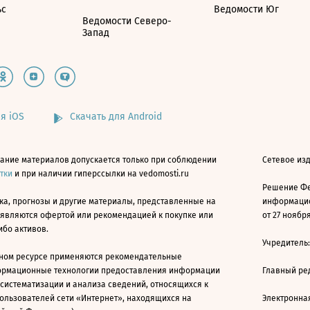
ьс
Ведомости Юг
Ведомости Северо-
Запад
я iOS
Скачать для Android
ание материалов допускается только при соблюдении
Сетевое изд
атки
и при наличии гиперссылки на vedomosti.ru
Решение Фе
ка, прогнозы и другие материалы, представленные на
информацио
 являются офертой или рекомендацией к покупке или
от 27 ноября
ибо активов.
Учредитель
ном ресурсе применяются рекомендательные
ормационные технологии предоставления информации
Главный ре
 систематизации и анализа сведений, относящихся к
ользователей сети «Интернет», находящихся на
Электронна