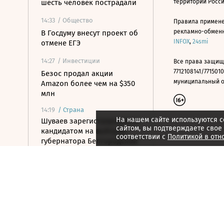
шесть человек пострадали
территории Росс
14:33
/ Общество
Правила примене
рекламно-обменно
В Госдуму внесут проект об
INFOX
,
24smi
отмене ЕГЭ
14:27
/ Инвестиции
Все права защищ
7712108141/7715010
Безос продал акции
муниципальный окр
Amazon более чем на $350
млн
14:19
/
Страна
На нашем сайте используются c
Шуваев зарегистрировался
сайтом, вы подтверждаете свое
кандидатом на выборах
соответствии с
Политикой в отн
губернатора Белгородской
области
14:19
/ Политика
МИД усомнился в
готовности Армении к
подлинному союзу с
Россией