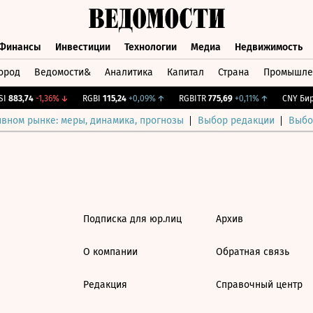
Финансы
Инвестиции
Технологии
Медиа
Недвижимость
ород
Ведомости&
Аналитика
Капитал
Страна
Промышле
а
Финансы
Инвестиции
Технологии
Медиа
Недвижимос
I
883,74
-1,36%
↓
RGBI
115,24
+0,09%
↑
RGBITR
775,69
+0,11%
↑
CNY Бирж
ивном рынке: меры, динамика, прогнозы
Выбор редакции
Выбо
Подписка для юр.лиц
Архив
О компании
Обратная связь
Редакция
Справочный центр