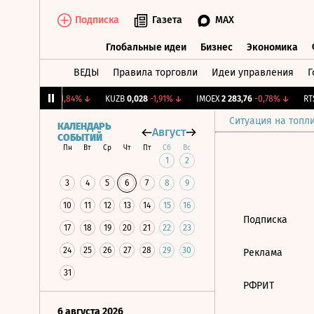
Подписка
Газета
MAX
Глобальные идеи
Бизнес
Экономика
ВЕДЫ
Правила торговли
Идеи управления
Г
Глобальные идеи
Бизнес
Экономик
ARSA
7,46
-1,84%
↓
KUZB
0,028
-1,91%
↓
IMOEX
2 283,76
-0,78%
↓
RTS
Ситуация на топл
КАЛЕНДАРЬ
Август
СОБЫТИЙ
Пн
Вт
Ср
Чт
Пт
Сб
Вс
1
2
3
4
5
6
7
8
9
10
11
12
13
14
15
16
Подписка
17
18
19
20
21
22
23
24
25
26
27
28
29
30
Реклама
31
РФРИТ
6 августа 2026