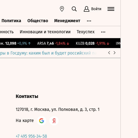
Войти
Политика
Общество
Менеджмент
нность
Инновации и технологии
Техуспех
ть
Политика
Общество
Менеджмент
.
12,098
+0,9%
↑
ARSA
7,46
-1,84%
↓
KUZB
0,028
-1,91%
↓
IMOEX
2 283,76
ры в Госдуму: каким был и будет российский парламент
Война н
Контакты
127018, г. Москва, ул. Полковая, д. 3, стр. 1
На карте
+7 495 956-34-58