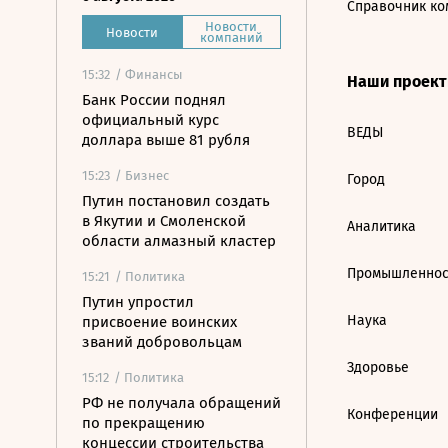
Справочник ко
Новости
Новости
компаний
15:32
/ Финансы
Наши проек
Банк России поднял
официальный курс
ВЕДЫ
доллара выше 81 рубля
15:23
/ Бизнес
Город
Путин постановил создать
в Якутии и Смоленской
Аналитика
области алмазный кластер
Промышленнос
15:21
/ Политика
Путин упростил
Наука
присвоение воинских
званий добровольцам
Здоровье
15:12
/ Политика
РФ не получала обращений
Конференции
по прекращению
концессии строительства