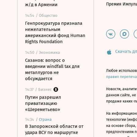
Премия Импул
ж/д в Армении
14:54
/ Общество
Генпрокуратура признала
нежелательным
американский фонд Human
Rights Foundation
Скачать дл
14:50
/ Экономика
Сазанов: вопрос о
введении windfall tax для
Любое использов
металлургов не
правил перепеч
обсуждается
Новости, аналити
14:37
/ Бизнес
данном сайте, не
Путин разрешил
продаже каких-л
приватизацию
«Шереметьево»
На информацион
14:34
/
Страна
технологии (инф
В Запорожской области от
на основе сбора,
удара ВСУ по маршрутке
предпочтениям п