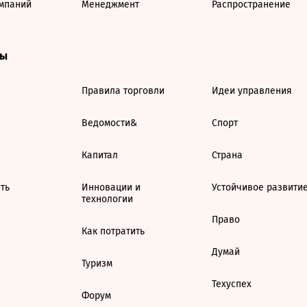
мпаний
Менеджмент
Распространение
ты
Правила торговли
Идеи управления
Ведомости&
Спорт
Капитал
Страна
ть
Инновации и
Устойчивое развити
технологии
Право
Как потратить
Думай
Туризм
Техуспех
Форум