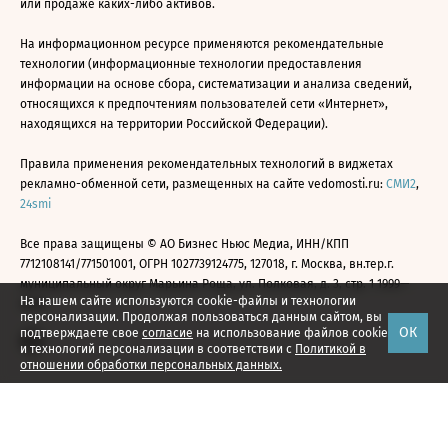
или продаже каких-либо активов.
На информационном ресурсе применяются рекомендательные
технологии (информационные технологии предоставления
информации на основе сбора, систематизации и анализа сведений,
относящихся к предпочтениям пользователей сети «Интернет»,
находящихся на территории Российской Федерации).
Правила применения рекомендательных технологий в виджетах
рекламно-обменной сети, размещенных на сайте vedomosti.ru:
СМИ2
,
24smi
Все права защищены © АО Бизнес Ньюс Медиа, ИНН/КПП
7712108141/771501001, ОГРН 1027739124775, 127018, г. Москва, вн.тер.г.
муниципальный округ Марьина Роща, ул. Полковая, д. 3, стр. 1 1999—
На нашем сайте используются cookie-файлы и технологии
2026
персонализации. Продолжая пользоваться данным сайтом, вы
ОК
подтверждаете свое
согласие
на использование файлов cookie
и технологий персонализации в соответствии с
Политикой в
отношении обработки персональных данных.