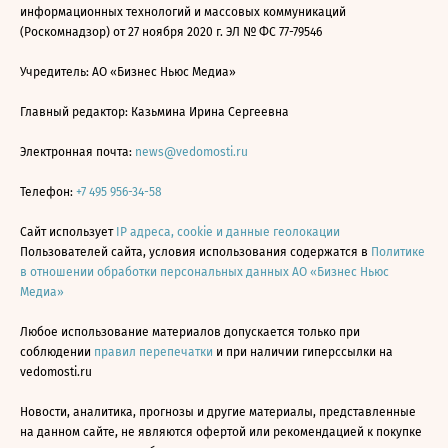
информационных технологий и массовых коммуникаций
(Роскомнадзор) от 27 ноября 2020 г. ЭЛ № ФС 77-79546
Учредитель: АО «Бизнес Ньюс Медиа»
Главный редактор: Казьмина Ирина Сергеевна
Электронная почта:
news@vedomosti.ru
Телефон:
+7 495 956-34-58
Сайт использует
IP адреса, cookie и данные геолокации
Пользователей сайта, условия использования содержатся в
Политике
в отношении обработки персональных данных АО «Бизнес Ньюс
Медиа»
Любое использование материалов допускается только при
соблюдении
правил перепечатки
и при наличии гиперссылки на
vedomosti.ru
Новости, аналитика, прогнозы и другие материалы, представленные
на данном сайте, не являются офертой или рекомендацией к покупке