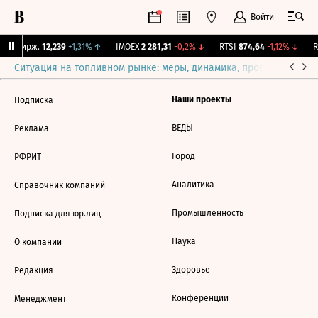
Войти
NY Бирж.
12,239
+1,31%
↑
IMOEX
2 281,31
-0,2%
↓
RTSI
874,64
-1,12%
↓
R
Ситуация на топливном рынке: меры, динамика, прогнозы
Выб
Наши проекты
Подписка
ВЕДЫ
Реклама
Город
РФРИТ
Аналитика
Справочник компаний
Промышленность
Подписка для юр.лиц
Наука
О компании
Здоровье
Редакция
Конференции
Менеджмент