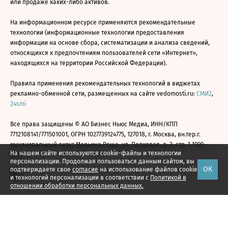
или продаже каких-либо активов.
На информационном ресурсе применяются рекомендательные
технологии (информационные технологии предоставления
информации на основе сбора, систематизации и анализа сведений,
относящихся к предпочтениям пользователей сети «Интернет»,
находящихся на территории Российской Федерации).
Правила применения рекомендательных технологий в виджетах
рекламно-обменной сети, размещенных на сайте vedomosti.ru:
СМИ2
,
24smi
Все права защищены © АО Бизнес Ньюс Медиа, ИНН/КПП
7712108141/771501001, ОГРН 1027739124775, 127018, г. Москва, вн.тер.г.
муниципальный округ Марьина Роща, ул. Полковая, д. 3, стр. 1 1999—
На нашем сайте используются cookie-файлы и технологии
2026
персонализации. Продолжая пользоваться данным сайтом, вы
ОК
подтверждаете свое
согласие
на использование файлов cookie
и технологий персонализации в соответствии с
Политикой в
отношении обработки персональных данных.