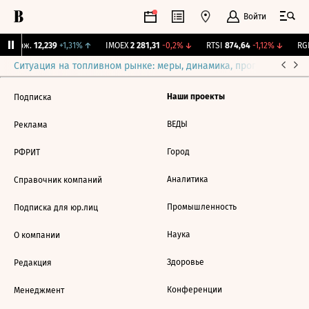
Войти
Y Бирж.
12,239
+1,31%
↑
IMOEX
2 281,31
-0,2%
↓
RTSI
874,64
-1,12%
↓
RGB
Ситуация на топливном рынке: меры, динамика, прогнозы
Выб
Наши проекты
Подписка
ВЕДЫ
Реклама
Город
РФРИТ
Аналитика
Справочник компаний
Промышленность
Подписка для юр.лиц
Наука
О компании
Здоровье
Редакция
Конференции
Менеджмент