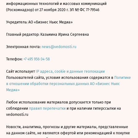
информационных технологий и массовых коммуникаций
(Роскомнадзор) от 27 ноября 2020 г. ЭЛ № ФС 77-79546
Учредитель: АО «Бизнес Ньюс Медиа»
Главный редактор: Казьмина Ирина Сергеевна
Электронная почта:
news@vedomosti.ru
Телефон:
+7 495 956-34-58
Сайт использует
IP адреса, cookie и данные геолокации
Пользователей сайта, условия использования содержатся в
Политике
в отношении обработки персональных данных АО «Бизнес Ньюс
Медиа»
Любое использование материалов допускается только при
соблюдении
правил перепечатки
и при наличии гиперссылки на
vedomosti.ru
Новости, аналитика, прогнозы и другие материалы, представленные
на данном сайте, не являются офертой или рекомендацией к покупке