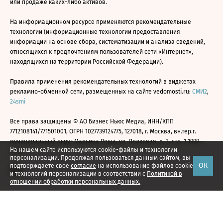
или продаже каких-либо активов.
На информационном ресурсе применяются рекомендательные
технологии (информационные технологии предоставления
информации на основе сбора, систематизации и анализа сведений,
относящихся к предпочтениям пользователей сети «Интернет»,
находящихся на территории Российской Федерации).
Правила применения рекомендательных технологий в виджетах
рекламно-обменной сети, размещенных на сайте vedomosti.ru:
СМИ2
,
24smi
Все права защищены © АО Бизнес Ньюс Медиа, ИНН/КПП
7712108141/771501001, ОГРН 1027739124775, 127018, г. Москва, вн.тер.г.
муниципальный округ Марьина Роща, ул. Полковая, д. 3, стр. 1 1999—
На нашем сайте используются cookie-файлы и технологии
2026
персонализации. Продолжая пользоваться данным сайтом, вы
ОК
подтверждаете свое
согласие
на использование файлов cookie
и технологий персонализации в соответствии с
Политикой в
отношении обработки персональных данных.