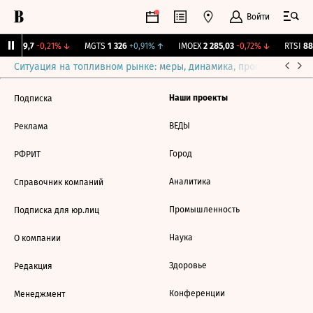
Войти
ISVP
9,7
-0,21%
↓
MGTS
1 326
+0,91%
↑
IMOEX
2 285,03
-0,72%
↓
RTSI
889
Ситуация на топливном рынке: меры, динамика, прогнозы
Выб
Наши проекты
Подписка
ВЕДЫ
Реклама
Город
РФРИТ
Аналитика
Справочник компаний
Промышленность
Подписка для юр.лиц
Наука
О компании
Здоровье
Редакция
Конференции
Менеджмент