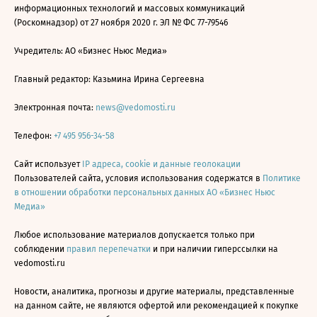
информационных технологий и массовых коммуникаций
(Роскомнадзор) от 27 ноября 2020 г. ЭЛ № ФС 77-79546
Учредитель: АО «Бизнес Ньюс Медиа»
Главный редактор: Казьмина Ирина Сергеевна
Электронная почта:
news@vedomosti.ru
Телефон:
+7 495 956-34-58
Сайт использует
IP адреса, cookie и данные геолокации
Пользователей сайта, условия использования содержатся в
Политике
в отношении обработки персональных данных АО «Бизнес Ньюс
Медиа»
Любое использование материалов допускается только при
соблюдении
правил перепечатки
и при наличии гиперссылки на
vedomosti.ru
Новости, аналитика, прогнозы и другие материалы, представленные
на данном сайте, не являются офертой или рекомендацией к покупке