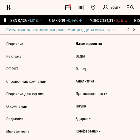
Войти
↑
USBN
0,124
+1,81%
↑
UTAR
9,19
+0,44%
↑
IMOEX
2 281,31
-0,2%
↓
RTS
Ситуация на топливном рынке: меры, динамика, прогнозы
Выб
Наши проекты
Подписка
ВЕДЫ
Реклама
Город
РФРИТ
Аналитика
Справочник компаний
Промышленность
Подписка для юр.лиц
Наука
О компании
Здоровье
Редакция
Конференции
Менеджмент