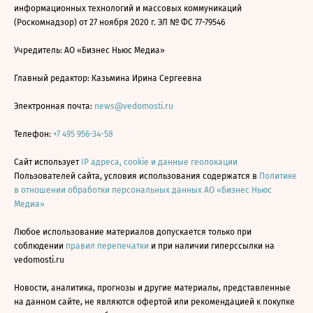
информационных технологий и массовых коммуникаций
(Роскомнадзор) от 27 ноября 2020 г. ЭЛ № ФС 77-79546
Учредитель: АО «Бизнес Ньюс Медиа»
Главный редактор: Казьмина Ирина Сергеевна
Электронная почта:
news@vedomosti.ru
Телефон:
+7 495 956-34-58
Сайт использует
IP адреса, cookie и данные геолокации
Пользователей сайта, условия использования содержатся в
Политике
в отношении обработки персональных данных АО «Бизнес Ньюс
Медиа»
Любое использование материалов допускается только при
соблюдении
правил перепечатки
и при наличии гиперссылки на
vedomosti.ru
Новости, аналитика, прогнозы и другие материалы, представленные
на данном сайте, не являются офертой или рекомендацией к покупке