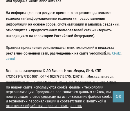
или продаже каких-либо активов.
На информационном ресурсе применяются рекомендательные
технологии (информационные технологии предоставления
информации на основе сбора, систематизации и анализа сведений,
относящихся к предпочтениям пользователей сети «Интернет»,
находящихся на территории Российской Федерации).
Правила применения рекомендательных технологий в виджетах
рекламно-обменной сети, размещенных на сайте vedomosti.ru:
СМИ2
,
24smi
Все права защищены © АО Бизнес Ньюс Медиа, ИНН/КПП
7712108141/771501001, ОГРН 1027739124775, 127018, г. Москва, вн.тер.г.
муниципальный округ Марьина Роща, ул. Полковая, д. 3, стр. 1 1999—
На нашем сайте используются cookie-файлы и технологии
2026
персонализации. Продолжая пользоваться данным сайтом, вы
ОК
подтверждаете свое
согласие
на использование файлов cookie
и технологий персонализации в соответствии с
Политикой в
отношении обработки персональных данных.