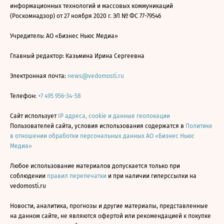
информационных технологий и массовых коммуникаций
(Роскомнадзор) от 27 ноября 2020 г. ЭЛ № ФС 77-79546
Учредитель: АО «Бизнес Ньюс Медиа»
Главный редактор: Казьмина Ирина Сергеевна
Электронная почта:
news@vedomosti.ru
Телефон:
+7 495 956-34-58
Сайт использует
IP адреса, cookie и данные геолокации
Пользователей сайта, условия использования содержатся в
Политике
в отношении обработки персональных данных АО «Бизнес Ньюс
Медиа»
Любое использование материалов допускается только при
соблюдении
правил перепечатки
и при наличии гиперссылки на
vedomosti.ru
Новости, аналитика, прогнозы и другие материалы, представленные
на данном сайте, не являются офертой или рекомендацией к покупке