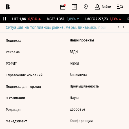
Войти
%
↑
LIFE
1,86
-0,53%
↓
MGTS
1 352
+2,89%
↑
IMOEX
2 275,73
-1,13%
↓
R
Ситуация на топливном рынке: меры, динамика, прогнозы
Выб
Наши проекты
Подписка
ВЕДЫ
Реклама
Город
РФРИТ
Аналитика
Справочник компаний
Промышленность
Подписка для юр.лиц
Наука
О компании
Здоровье
Редакция
Конференции
Менеджмент