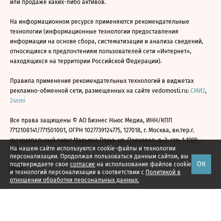
или продаже каких-либо активов.
На информационном ресурсе применяются рекомендательные
технологии (информационные технологии предоставления
информации на основе сбора, систематизации и анализа сведений,
относящихся к предпочтениям пользователей сети «Интернет»,
находящихся на территории Российской Федерации).
Правила применения рекомендательных технологий в виджетах
рекламно-обменной сети, размещенных на сайте vedomosti.ru:
СМИ2
,
24smi
Все права защищены © АО Бизнес Ньюс Медиа, ИНН/КПП
7712108141/771501001, ОГРН 1027739124775, 127018, г. Москва, вн.тер.г.
муниципальный округ Марьина Роща, ул. Полковая, д. 3, стр. 1 1999—
На нашем сайте используются cookie-файлы и технологии
2026
персонализации. Продолжая пользоваться данным сайтом, вы
ОК
подтверждаете свое
согласие
на использование файлов cookie
и технологий персонализации в соответствии с
Политикой в
отношении обработки персональных данных.