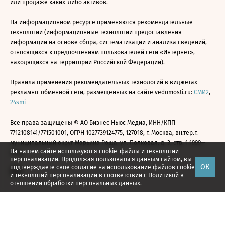
или продаже каких-либо активов.
На информационном ресурсе применяются рекомендательные
технологии (информационные технологии предоставления
информации на основе сбора, систематизации и анализа сведений,
относящихся к предпочтениям пользователей сети «Интернет»,
находящихся на территории Российской Федерации).
Правила применения рекомендательных технологий в виджетах
рекламно-обменной сети, размещенных на сайте vedomosti.ru:
СМИ2
,
24smi
Все права защищены © АО Бизнес Ньюс Медиа, ИНН/КПП
7712108141/771501001, ОГРН 1027739124775, 127018, г. Москва, вн.тер.г.
муниципальный округ Марьина Роща, ул. Полковая, д. 3, стр. 1 1999—
На нашем сайте используются cookie-файлы и технологии
2026
персонализации. Продолжая пользоваться данным сайтом, вы
ОК
подтверждаете свое
согласие
на использование файлов cookie
и технологий персонализации в соответствии с
Политикой в
отношении обработки персональных данных.