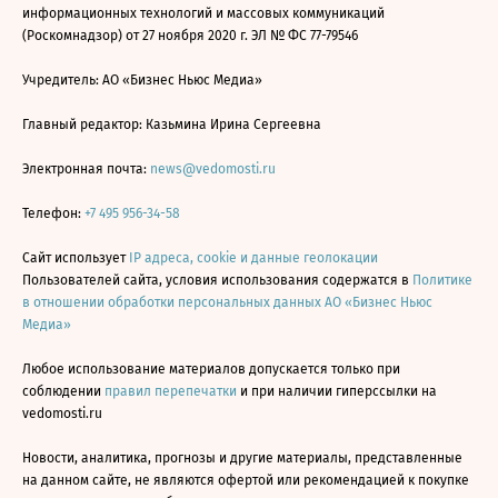
информационных технологий и массовых коммуникаций
(Роскомнадзор) от 27 ноября 2020 г. ЭЛ № ФС 77-79546
Учредитель: АО «Бизнес Ньюс Медиа»
Главный редактор: Казьмина Ирина Сергеевна
Электронная почта:
news@vedomosti.ru
Телефон:
+7 495 956-34-58
Сайт использует
IP адреса, cookie и данные геолокации
Пользователей сайта, условия использования содержатся в
Политике
в отношении обработки персональных данных АО «Бизнес Ньюс
Медиа»
Любое использование материалов допускается только при
соблюдении
правил перепечатки
и при наличии гиперссылки на
vedomosti.ru
Новости, аналитика, прогнозы и другие материалы, представленные
на данном сайте, не являются офертой или рекомендацией к покупке