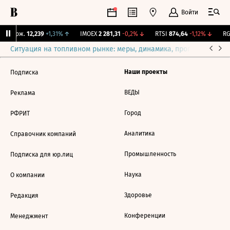
Войти
Y Бирж.
12,239
+1,31%
↑
IMOEX
2 281,31
-0,2%
↓
RTSI
874,64
-1,12%
↓
RGB
Ситуация на топливном рынке: меры, динамика, прогнозы
Выб
Наши проекты
Подписка
ВЕДЫ
Реклама
Город
РФРИТ
Аналитика
Справочник компаний
Промышленность
Подписка для юр.лиц
Наука
О компании
Здоровье
Редакция
Конференции
Менеджмент