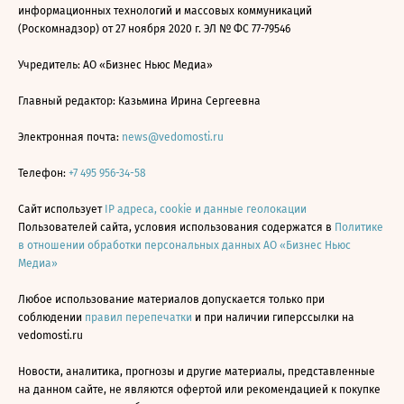
информационных технологий и массовых коммуникаций
(Роскомнадзор) от 27 ноября 2020 г. ЭЛ № ФС 77-79546
Учредитель: АО «Бизнес Ньюс Медиа»
Главный редактор: Казьмина Ирина Сергеевна
Электронная почта:
news@vedomosti.ru
Телефон:
+7 495 956-34-58
Сайт использует
IP адреса, cookie и данные геолокации
Пользователей сайта, условия использования содержатся в
Политике
в отношении обработки персональных данных АО «Бизнес Ньюс
Медиа»
Любое использование материалов допускается только при
соблюдении
правил перепечатки
и при наличии гиперссылки на
vedomosti.ru
Новости, аналитика, прогнозы и другие материалы, представленные
на данном сайте, не являются офертой или рекомендацией к покупке