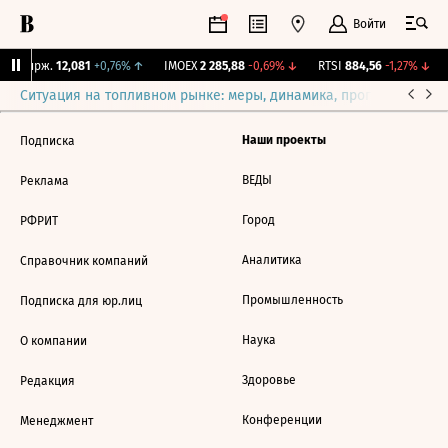
Войти
NY Бирж.
12,081
+0,76%
↑
IMOEX
2 285,88
-0,69%
↓
RTSI
884,56
-1,27%
↓
Ситуация на топливном рынке: меры, динамика, прогнозы
Выб
Наши проекты
Подписка
ВЕДЫ
Реклама
Город
РФРИТ
Аналитика
Справочник компаний
Промышленность
Подписка для юр.лиц
Наука
О компании
Здоровье
Редакция
Конференции
Менеджмент