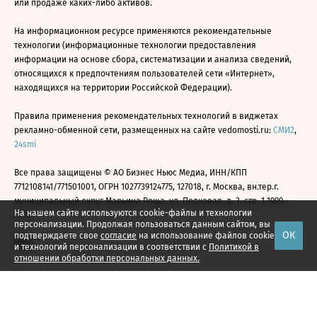
или продаже каких-либо активов.
На информационном ресурсе применяются рекомендательные
технологии (информационные технологии предоставления
информации на основе сбора, систематизации и анализа сведений,
относящихся к предпочтениям пользователей сети «Интернет»,
находящихся на территории Российской Федерации).
Правила применения рекомендательных технологий в виджетах
рекламно-обменной сети, размещенных на сайте vedomosti.ru:
СМИ2
,
24smi
Все права защищены © АО Бизнес Ньюс Медиа, ИНН/КПП
7712108141/771501001, ОГРН 1027739124775, 127018, г. Москва, вн.тер.г.
муниципальный округ Марьина Роща, ул. Полковая, д. 3, стр. 1 1999—
На нашем сайте используются cookie-файлы и технологии
2026
персонализации. Продолжая пользоваться данным сайтом, вы
ОК
подтверждаете свое
согласие
на использование файлов cookie
и технологий персонализации в соответствии с
Политикой в
отношении обработки персональных данных.