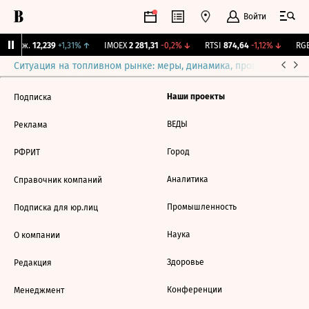
Войти
 Бирж.
12,239
+1,31%
↑
IMOEX
2 281,31
-0,2%
↓
RTSI
874,64
-1,12%
↓
RGB
Ситуация на топливном рынке: меры, динамика, прогнозы
Выб
Наши проекты
Подписка
ВЕДЫ
Реклама
Город
РФРИТ
Аналитика
Справочник компаний
Промышленность
Подписка для юр.лиц
Наука
О компании
Здоровье
Редакция
Конференции
Менеджмент