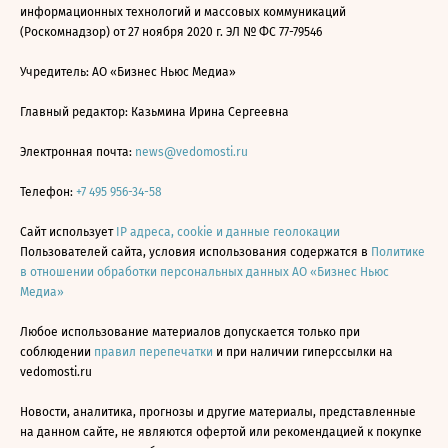
информационных технологий и массовых коммуникаций
(Роскомнадзор) от 27 ноября 2020 г. ЭЛ № ФС 77-79546
Учредитель: АО «Бизнес Ньюс Медиа»
Главный редактор: Казьмина Ирина Сергеевна
Электронная почта:
news@vedomosti.ru
Телефон:
+7 495 956-34-58
Сайт использует
IP адреса, cookie и данные геолокации
Пользователей сайта, условия использования содержатся в
Политике
в отношении обработки персональных данных АО «Бизнес Ньюс
Медиа»
Любое использование материалов допускается только при
соблюдении
правил перепечатки
и при наличии гиперссылки на
vedomosti.ru
Новости, аналитика, прогнозы и другие материалы, представленные
на данном сайте, не являются офертой или рекомендацией к покупке