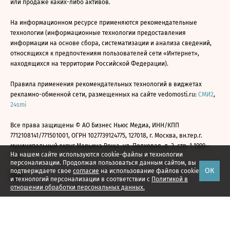
или продаже каких-либо активов.
На информационном ресурсе применяются рекомендательные
технологии (информационные технологии предоставления
информации на основе сбора, систематизации и анализа сведений,
относящихся к предпочтениям пользователей сети «Интернет»,
находящихся на территории Российской Федерации).
Правила применения рекомендательных технологий в виджетах
рекламно-обменной сети, размещенных на сайте vedomosti.ru:
СМИ2
,
24smi
Все права защищены © АО Бизнес Ньюс Медиа, ИНН/КПП
7712108141/771501001, ОГРН 1027739124775, 127018, г. Москва, вн.тер.г.
муниципальный округ Марьина Роща, ул. Полковая, д. 3, стр. 1 1999—
На нашем сайте используются cookie-файлы и технологии
2026
персонализации. Продолжая пользоваться данным сайтом, вы
ОК
подтверждаете свое
согласие
на использование файлов cookie
и технологий персонализации в соответствии с
Политикой в
отношении обработки персональных данных.