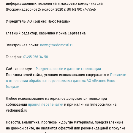
информационных технологий и массовых коммуникаций
(Роскомнадзор) от 27 ноября 2020 г. ЭЛ № ФС 77-79546
Учредитель: АО «Бизнес Ньюс Медиа»
Главный редактор: Казьмина Ирина Сергеевна
Электронная почта:
news@vedomosti.ru
Телефон:
+7 495 956-34-58
Сайт использует
IP адреса, cookie и данные геолокации
Пользователей сайта, условия использования содержатся в
Политике
в отношении обработки персональных данных АО «Бизнес Ньюс
Медиа»
Любое использование материалов допускается только при
соблюдении
правил перепечатки
и при наличии гиперссылки на
vedomosti.ru
Новости, аналитика, прогнозы и другие материалы, представленные
на данном сайте, не являются офертой или рекомендацией к покупке