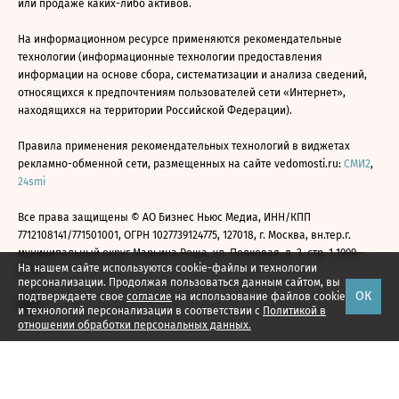
или продаже каких-либо активов.
На информационном ресурсе применяются рекомендательные
технологии (информационные технологии предоставления
информации на основе сбора, систематизации и анализа сведений,
относящихся к предпочтениям пользователей сети «Интернет»,
находящихся на территории Российской Федерации).
Правила применения рекомендательных технологий в виджетах
рекламно-обменной сети, размещенных на сайте vedomosti.ru:
СМИ2
,
24smi
Все права защищены © АО Бизнес Ньюс Медиа, ИНН/КПП
7712108141/771501001, ОГРН 1027739124775, 127018, г. Москва, вн.тер.г.
муниципальный округ Марьина Роща, ул. Полковая, д. 3, стр. 1 1999—
На нашем сайте используются cookie-файлы и технологии
2026
персонализации. Продолжая пользоваться данным сайтом, вы
ОК
подтверждаете свое
согласие
на использование файлов cookie
и технологий персонализации в соответствии с
Политикой в
отношении обработки персональных данных.