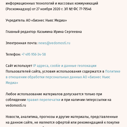
информационных технологий и массовых коммуникаций
(Роскомнадзор) от 27 ноября 2020 г. ЭЛ № ФС 77-79546
Учредитель: АО «Бизнес Ньюс Медиа»
Главный редактор: Казьмина Ирина Сергеевна
Электронная почта:
news@vedomosti.ru
Телефон:
+7 495 956-34-58
Сайт использует
IP адреса, cookie и данные геолокации
Пользователей сайта, условия использования содержатся в
Политике
в отношении обработки персональных данных АО «Бизнес Ньюс
Медиа»
Любое использование материалов допускается только при
соблюдении
правил перепечатки
и при наличии гиперссылки на
vedomosti.ru
Новости, аналитика, прогнозы и другие материалы, представленные
на данном сайте, не являются офертой или рекомендацией к покупке