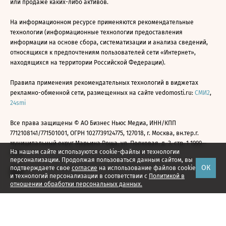
или продаже каких-либо активов.
На информационном ресурсе применяются рекомендательные
технологии (информационные технологии предоставления
информации на основе сбора, систематизации и анализа сведений,
относящихся к предпочтениям пользователей сети «Интернет»,
находящихся на территории Российской Федерации).
Правила применения рекомендательных технологий в виджетах
рекламно-обменной сети, размещенных на сайте vedomosti.ru:
СМИ2
,
24smi
Все права защищены © АО Бизнес Ньюс Медиа, ИНН/КПП
7712108141/771501001, ОГРН 1027739124775, 127018, г. Москва, вн.тер.г.
муниципальный округ Марьина Роща, ул. Полковая, д. 3, стр. 1 1999—
На нашем сайте используются cookie-файлы и технологии
2026
персонализации. Продолжая пользоваться данным сайтом, вы
ОК
подтверждаете свое
согласие
на использование файлов cookie
и технологий персонализации в соответствии с
Политикой в
отношении обработки персональных данных.