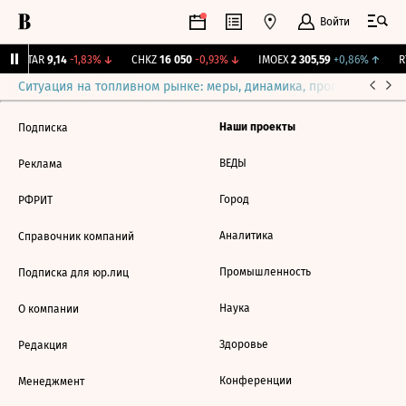
Войти
UTAR
9,14
-1,83%
↓
CHKZ
16 050
-0,93%
↓
IMOEX
2 305,59
+0,86%
↑
RT
Ситуация на топливном рынке: меры, динамика, прогнозы
Выб
Наши проекты
Подписка
ВЕДЫ
Реклама
Город
РФРИТ
Аналитика
Справочник компаний
Промышленность
Подписка для юр.лиц
Наука
О компании
Здоровье
Редакция
Конференции
Менеджмент