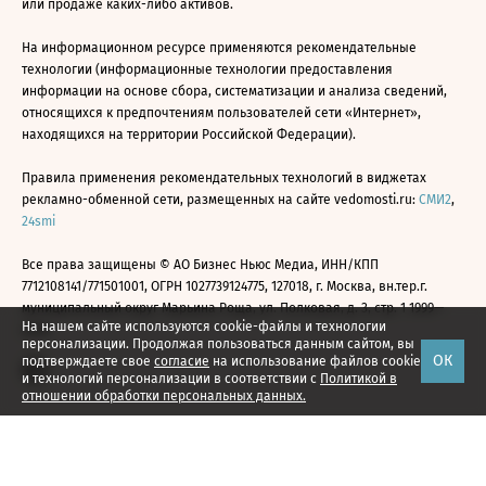
или продаже каких-либо активов.
На информационном ресурсе применяются рекомендательные
технологии (информационные технологии предоставления
информации на основе сбора, систематизации и анализа сведений,
относящихся к предпочтениям пользователей сети «Интернет»,
находящихся на территории Российской Федерации).
Правила применения рекомендательных технологий в виджетах
рекламно-обменной сети, размещенных на сайте vedomosti.ru:
СМИ2
,
24smi
Все права защищены © АО Бизнес Ньюс Медиа, ИНН/КПП
7712108141/771501001, ОГРН 1027739124775, 127018, г. Москва, вн.тер.г.
муниципальный округ Марьина Роща, ул. Полковая, д. 3, стр. 1 1999—
На нашем сайте используются cookie-файлы и технологии
2026
персонализации. Продолжая пользоваться данным сайтом, вы
ОК
подтверждаете свое
согласие
на использование файлов cookie
и технологий персонализации в соответствии с
Политикой в
отношении обработки персональных данных.