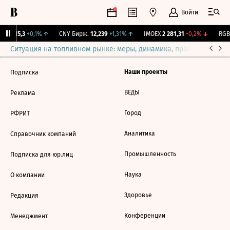
Войти
GBI
115,3
+0,1%
↑
CNY Бирж.
12,239
+1,31%
↑
IMOEX
2 281,31
-0,2%
↓
RGBI
Ситуация на топливном рынке: меры, динамика, прогнозы
Выб
Наши проекты
Подписка
ВЕДЫ
Реклама
Город
РФРИТ
Аналитика
Справочник компаний
Промышленность
Подписка для юр.лиц
Наука
О компании
Здоровье
Редакция
Конференции
Менеджмент