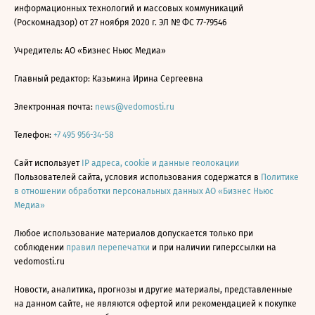
информационных технологий и массовых коммуникаций
(Роскомнадзор) от 27 ноября 2020 г. ЭЛ № ФС 77-79546
Учредитель: АО «Бизнес Ньюс Медиа»
Главный редактор: Казьмина Ирина Сергеевна
Электронная почта:
news@vedomosti.ru
Телефон:
+7 495 956-34-58
Сайт использует
IP адреса, cookie и данные геолокации
Пользователей сайта, условия использования содержатся в
Политике
в отношении обработки персональных данных АО «Бизнес Ньюс
Медиа»
Любое использование материалов допускается только при
соблюдении
правил перепечатки
и при наличии гиперссылки на
vedomosti.ru
Новости, аналитика, прогнозы и другие материалы, представленные
на данном сайте, не являются офертой или рекомендацией к покупке