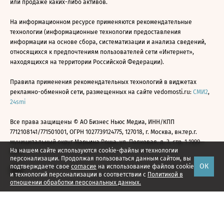
или продаже каких-либо активов.
На информационном ресурсе применяются рекомендательные
технологии (информационные технологии предоставления
информации на основе сбора, систематизации и анализа сведений,
относящихся к предпочтениям пользователей сети «Интернет»,
находящихся на территории Российской Федерации).
Правила применения рекомендательных технологий в виджетах
рекламно-обменной сети, размещенных на сайте vedomosti.ru:
СМИ2
,
24smi
Все права защищены © АО Бизнес Ньюс Медиа, ИНН/КПП
7712108141/771501001, ОГРН 1027739124775, 127018, г. Москва, вн.тер.г.
муниципальный округ Марьина Роща, ул. Полковая, д. 3, стр. 1 1999—
На нашем сайте используются cookie-файлы и технологии
2026
персонализации. Продолжая пользоваться данным сайтом, вы
ОК
подтверждаете свое
согласие
на использование файлов cookie
и технологий персонализации в соответствии с
Политикой в
отношении обработки персональных данных.