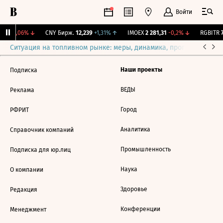
Войти
,17
-0,06%
↓
CNY Бирж.
12,239
+1,31%
↑
IMOEX
2 281,31
-0,2%
↓
RGBITR
7
Ситуация на топливном рынке: меры, динамика, прогнозы
Выб
Наши проекты
Подписка
ВЕДЫ
Реклама
Город
РФРИТ
Аналитика
Справочник компаний
Промышленность
Подписка для юр.лиц
Наука
О компании
Здоровье
Редакция
Конференции
Менеджмент