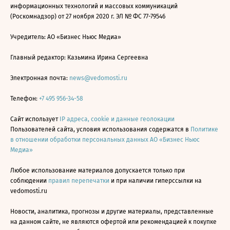
информационных технологий и массовых коммуникаций
(Роскомнадзор) от 27 ноября 2020 г. ЭЛ № ФС 77-79546
Учредитель: АО «Бизнес Ньюс Медиа»
Главный редактор: Казьмина Ирина Сергеевна
Электронная почта:
news@vedomosti.ru
Телефон:
+7 495 956-34-58
Сайт использует
IP адреса, cookie и данные геолокации
Пользователей сайта, условия использования содержатся в
Политике
в отношении обработки персональных данных АО «Бизнес Ньюс
Медиа»
Любое использование материалов допускается только при
соблюдении
правил перепечатки
и при наличии гиперссылки на
vedomosti.ru
Новости, аналитика, прогнозы и другие материалы, представленные
на данном сайте, не являются офертой или рекомендацией к покупке