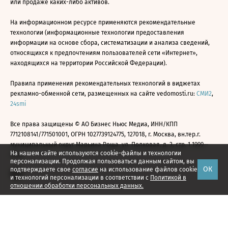
или продаже каких-либо активов.
На информационном ресурсе применяются рекомендательные
технологии (информационные технологии предоставления
информации на основе сбора, систематизации и анализа сведений,
относящихся к предпочтениям пользователей сети «Интернет»,
находящихся на территории Российской Федерации).
Правила применения рекомендательных технологий в виджетах
рекламно-обменной сети, размещенных на сайте vedomosti.ru:
СМИ2
,
24smi
Все права защищены © АО Бизнес Ньюс Медиа, ИНН/КПП
7712108141/771501001, ОГРН 1027739124775, 127018, г. Москва, вн.тер.г.
муниципальный округ Марьина Роща, ул. Полковая, д. 3, стр. 1 1999—
На нашем сайте используются cookie-файлы и технологии
2026
персонализации. Продолжая пользоваться данным сайтом, вы
ОК
подтверждаете свое
согласие
на использование файлов cookie
и технологий персонализации в соответствии с
Политикой в
отношении обработки персональных данных.