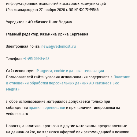
информационных технологий и массовых коммуникаций
(Роскомнадзор) от 27 ноября 2020 г. ЭЛ № ФС 77-79546
Учредитель: АО «Бизнес Ньюс Медиа»
Главный редактор: Казьмина Ирина Сергеевна
Электронная почта:
news@vedomosti.ru
Телефон:
+7 495 956-34-58
Сайт использует
IP адреса, cookie и данные геолокации
Пользователей сайта, условия использования содержатся в
Политике
в отношении обработки персональных данных АО «Бизнес Ньюс
Медиа»
Любое использование материалов допускается только при
соблюдении
правил перепечатки
и при наличии гиперссылки на
vedomosti.ru
Новости, аналитика, прогнозы и другие материалы, представленные
на данном сайте, не являются офертой или рекомендацией к покупке