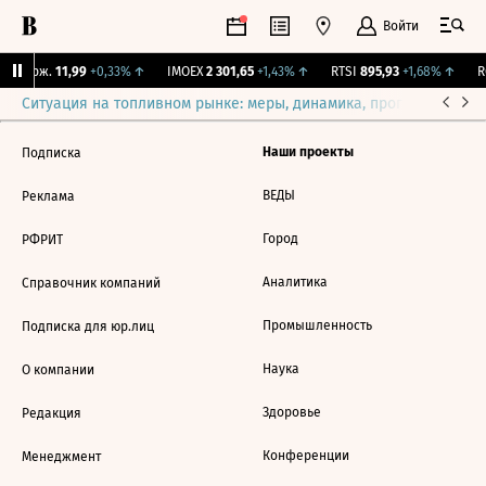
Войти
Y Бирж.
11,99
+0,33%
↑
IMOEX
2 301,65
+1,43%
↑
RTSI
895,93
+1,68%
↑
RG
Ситуация на топливном рынке: меры, динамика, прогнозы
Выб
Наши проекты
Подписка
ВЕДЫ
Реклама
Город
РФРИТ
Аналитика
Справочник компаний
Промышленность
Подписка для юр.лиц
Наука
О компании
Здоровье
Редакция
Конференции
Менеджмент