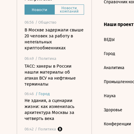
Справочник ко
Новости
Новости
компаний
06:56
/ Общество
Наши проек
В Москве задержали свыше
20 человек за работу в
ВЕДЫ
нелегальных
криптообменниках
Город
06:49
/ Политика
ТАСС: хакеры в России
Аналитика
нашли материалы об
атаках ВСУ на нефтяные
Промышленнос
терминалы
06:46
/
Город
Наука
Не здания, а сценарии
жизни: как изменилась
Здоровье
архитектура Москвы за
четверть века
Конференции
06:42
/ Политика