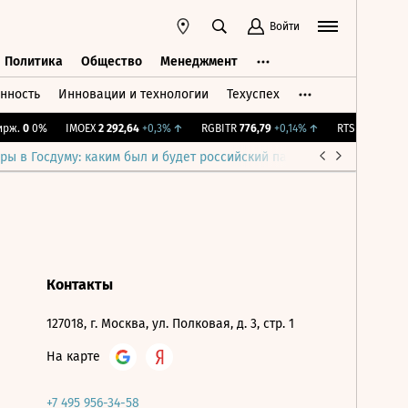
Войти
Политика
Общество
Менеджмент
нность
Инновации и технологии
Техуспех
ть
Политика
Общество
Менеджмент
ж.
0
0%
IMOEX
2 292,64
+0,3%
↑
RGBITR
776,79
+0,14%
↑
RTSI
887,19
+0,
ры в Госдуму: каким был и будет российский парламент
Война н
Контакты
127018, г. Москва, ул. Полковая, д. 3, стр. 1
На карте
+7 495 956-34-58