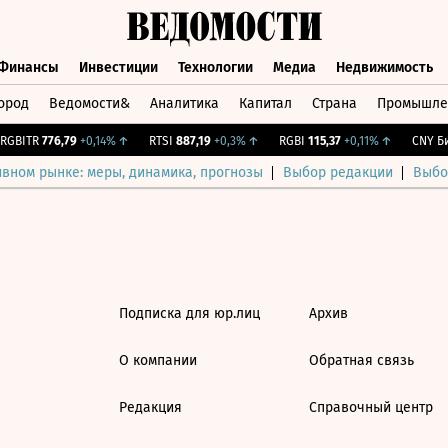
Финансы
Инвестиции
Технологии
Медиа
Недвижимость
ород
Ведомости&
Аналитика
Капитал
Страна
Промышле
а
Финансы
Инвестиции
Технологии
Медиа
Недвижимос
GBITR
776,79
+0,14%
↑
RTSI
887,19
+0,3%
↑
RGBI
115,37
+0,11%
↑
CNY Бир
ивном рынке: меры, динамика, прогнозы
Выбор редакции
Выбо
Подписка для юр.лиц
Архив
О компании
Обратная связь
Редакция
Справочный центр