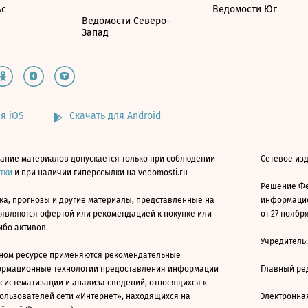
ьс
Ведомости Юг
Ведомости Северо-
Запад
я iOS
Скачать для Android
ание материалов допускается только при соблюдении
Сетевое изд
атки
и при наличии гиперссылки на vedomosti.ru
Решение Фе
ка, прогнозы и другие материалы, представленные на
информацио
 являются офертой или рекомендацией к покупке или
от 27 ноября
ибо активов.
Учредитель
ном ресурсе применяются рекомендательные
ормационные технологии предоставления информации
Главный ре
 систематизации и анализа сведений, относящихся к
ользователей сети «Интернет», находящихся на
Электронна