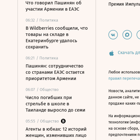
Что говорил Пашинян об
Премия Импул
участии Армении в ЕАЭС
06:32
/ Политика
В Wildberries сообщили, что
товары на складе в
Екатеринбурге удалось
сохранить
Скачать дл
06:21
/ Политика
Пашинян: сотрудничество
со странами ЕАЭС остается
Любое использов
приоритетом Армении
правил перепеч
06:07
/ Общество
Новости, аналити
Число погибших при
данном сайте, не
стрельбе в школе в
продаже каких-л
Таиланде выросло до семи
На информацион
05:55
/ Общество
технологии (инф
Агенты в юбках: 12 историй
на основе сбора,
женщин, изменивших лицо
предпочтениям п