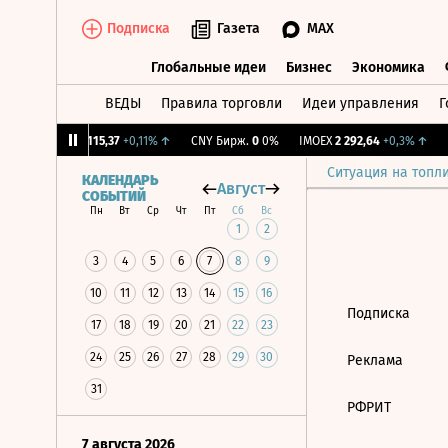
Подписка
Газета
MAX
Глобальные идеи
Бизнес
Экономика
ВЕДЫ
Правила торговли
Идеи управления
Г
Глобальные идеи
Бизнес
Экономик
,3%
↑
RGBI
115,37
+0,11%
↑
CNY Бирж.
0
0%
IMOEX
2 292,64
+0,3%
↑
R
Ситуация на топл
КАЛЕНДАРЬ
Август
СОБЫТИЙ
Пн
Вт
Ср
Чт
Пт
Сб
Вс
1
2
3
4
5
6
7
8
9
10
11
12
13
14
15
16
Подписка
17
18
19
20
21
22
23
24
25
26
27
28
29
30
Реклама
31
РФРИТ
7 августа 2026