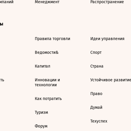
мпаний
Менеджмент
Распространение
ты
Правила торговли
Идеи управления
Ведомости&
Спорт
Капитал
Страна
ть
Инновации и
Устойчивое развити
технологии
Право
Как потратить
Думай
Туризм
Техуспех
Форум