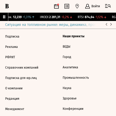
Войти
Y Бирж.
12,239
+1,31%
↑
IMOEX
2 281,31
-0,2%
↓
RTSI
874,64
-1,12%
↓
RGB
Ситуация на топливном рынке: меры, динамика, прогнозы
Выб
Наши проекты
Подписка
ВЕДЫ
Реклама
Город
РФРИТ
Аналитика
Справочник компаний
Промышленность
Подписка для юр.лиц
Наука
О компании
Здоровье
Редакция
Конференции
Менеджмент