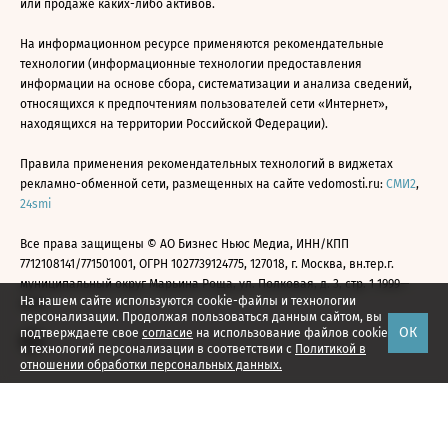
или продаже каких-либо активов.
На информационном ресурсе применяются рекомендательные
технологии (информационные технологии предоставления
информации на основе сбора, систематизации и анализа сведений,
относящихся к предпочтениям пользователей сети «Интернет»,
находящихся на территории Российской Федерации).
Правила применения рекомендательных технологий в виджетах
рекламно-обменной сети, размещенных на сайте vedomosti.ru:
СМИ2
,
24smi
Все права защищены © АО Бизнес Ньюс Медиа, ИНН/КПП
7712108141/771501001, ОГРН 1027739124775, 127018, г. Москва, вн.тер.г.
муниципальный округ Марьина Роща, ул. Полковая, д. 3, стр. 1 1999—
На нашем сайте используются cookie-файлы и технологии
2026
персонализации. Продолжая пользоваться данным сайтом, вы
ОК
подтверждаете свое
согласие
на использование файлов cookie
и технологий персонализации в соответствии с
Политикой в
отношении обработки персональных данных.