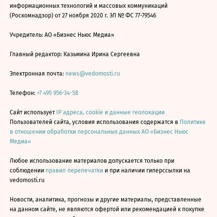
информационных технологий и массовых коммуникаций
(Роскомнадзор) от 27 ноября 2020 г. ЭЛ № ФС 77-79546
Учредитель: АО «Бизнес Ньюс Медиа»
Главный редактор: Казьмина Ирина Сергеевна
Электронная почта:
news@vedomosti.ru
Телефон:
+7 495 956-34-58
Сайт использует
IP адреса, cookie и данные геолокации
Пользователей сайта, условия использования содержатся в
Политике
в отношении обработки персональных данных АО «Бизнес Ньюс
Медиа»
Любое использование материалов допускается только при
соблюдении
правил перепечатки
и при наличии гиперссылки на
vedomosti.ru
Новости, аналитика, прогнозы и другие материалы, представленные
на данном сайте, не являются офертой или рекомендацией к покупке