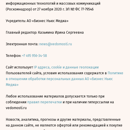
информационных технологий и массовых коммуникаций
(Роскомнадзор) от 27 ноября 2020 г. ЭЛ № ФС 77-79546
Учредитель: АО «Бизнес Ньюс Медиа»
Главный редактор: Казьмина Ирина Сергеевна
Электронная почта:
news@vedomosti.ru
Телефон:
+7 495 956-34-58
Сайт использует
IP адреса, cookie и данные геолокации
Пользователей сайта, условия использования содержатся в
Политике
в отношении обработки персональных данных АО «Бизнес Ньюс
Медиа»
Любое использование материалов допускается только при
соблюдении
правил перепечатки
и при наличии гиперссылки на
vedomosti.ru
Новости, аналитика, прогнозы и другие материалы, представленные
на данном сайте, не являются офертой или рекомендацией к покупке