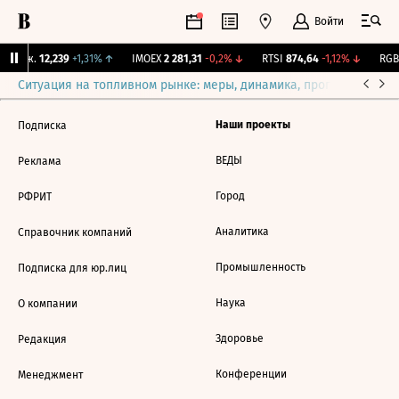
Войти
 Бирж.
12,239
+1,31%
↑
IMOEX
2 281,31
-0,2%
↓
RTSI
874,64
-1,12%
↓
RGBI
Ситуация на топливном рынке: меры, динамика, прогнозы
Выб
Наши проекты
Подписка
ВЕДЫ
Реклама
Город
РФРИТ
Аналитика
Справочник компаний
Промышленность
Подписка для юр.лиц
Наука
О компании
Здоровье
Редакция
Конференции
Менеджмент