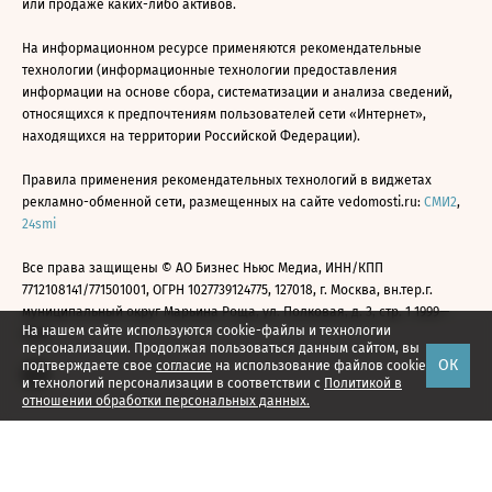
или продаже каких-либо активов.
На информационном ресурсе применяются рекомендательные
технологии (информационные технологии предоставления
информации на основе сбора, систематизации и анализа сведений,
относящихся к предпочтениям пользователей сети «Интернет»,
находящихся на территории Российской Федерации).
Правила применения рекомендательных технологий в виджетах
рекламно-обменной сети, размещенных на сайте vedomosti.ru:
СМИ2
,
24smi
Все права защищены © АО Бизнес Ньюс Медиа, ИНН/КПП
7712108141/771501001, ОГРН 1027739124775, 127018, г. Москва, вн.тер.г.
муниципальный округ Марьина Роща, ул. Полковая, д. 3, стр. 1 1999—
На нашем сайте используются cookie-файлы и технологии
2026
персонализации. Продолжая пользоваться данным сайтом, вы
ОК
подтверждаете свое
согласие
на использование файлов cookie
и технологий персонализации в соответствии с
Политикой в
отношении обработки персональных данных.