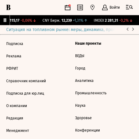
Войти
RGBI
115,17
-0,06%
↓
CNY Бирж.
12,239
+1,31%
↑
IMOEX
2 281,31
-0,2%
↓
Ситуация на топливном рынке: меры, динамика, прогнозы
Выб
Наши проекты
Подписка
ВЕДЫ
Реклама
Город
РФРИТ
Аналитика
Справочник компаний
Промышленность
Подписка для юр.лиц
Наука
О компании
Здоровье
Редакция
Конференции
Менеджмент