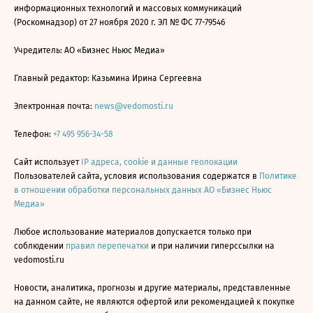
информационных технологий и массовых коммуникаций
(Роскомнадзор) от 27 ноября 2020 г. ЭЛ № ФС 77-79546
Учредитель: АО «Бизнес Ньюс Медиа»
Главный редактор: Казьмина Ирина Сергеевна
Электронная почта:
news@vedomosti.ru
Телефон:
+7 495 956-34-58
Сайт использует
IP адреса, cookie и данные геолокации
Пользователей сайта, условия использования содержатся в
Политике
в отношении обработки персональных данных АО «Бизнес Ньюс
Медиа»
Любое использование материалов допускается только при
соблюдении
правил перепечатки
и при наличии гиперссылки на
vedomosti.ru
Новости, аналитика, прогнозы и другие материалы, представленные
на данном сайте, не являются офертой или рекомендацией к покупке