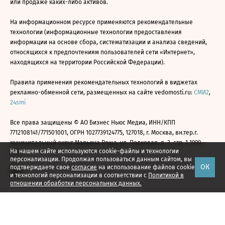
или продаже каких-либо активов.
На информационном ресурсе применяются рекомендательные
технологии (информационные технологии предоставления
информации на основе сбора, систематизации и анализа сведений,
относящихся к предпочтениям пользователей сети «Интернет»,
находящихся на территории Российской Федерации).
Правила применения рекомендательных технологий в виджетах
рекламно-обменной сети, размещенных на сайте vedomosti.ru:
СМИ2
,
24smi
Все права защищены © АО Бизнес Ньюс Медиа, ИНН/КПП
7712108141/771501001, ОГРН 1027739124775, 127018, г. Москва, вн.тер.г.
муниципальный округ Марьина Роща, ул. Полковая, д. 3, стр. 1 1999—
На нашем сайте используются cookie-файлы и технологии
2026
персонализации. Продолжая пользоваться данным сайтом, вы
ОК
подтверждаете свое
согласие
на использование файлов cookie
и технологий персонализации в соответствии с
Политикой в
отношении обработки персональных данных.