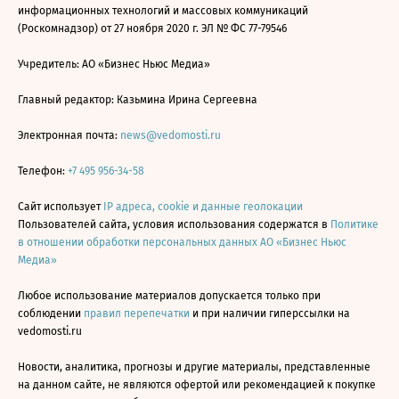
информационных технологий и массовых коммуникаций
(Роскомнадзор) от 27 ноября 2020 г. ЭЛ № ФС 77-79546
Учредитель: АО «Бизнес Ньюс Медиа»
Главный редактор: Казьмина Ирина Сергеевна
Электронная почта:
news@vedomosti.ru
Телефон:
+7 495 956-34-58
Сайт использует
IP адреса, cookie и данные геолокации
Пользователей сайта, условия использования содержатся в
Политике
в отношении обработки персональных данных АО «Бизнес Ньюс
Медиа»
Любое использование материалов допускается только при
соблюдении
правил перепечатки
и при наличии гиперссылки на
vedomosti.ru
Новости, аналитика, прогнозы и другие материалы, представленные
на данном сайте, не являются офертой или рекомендацией к покупке