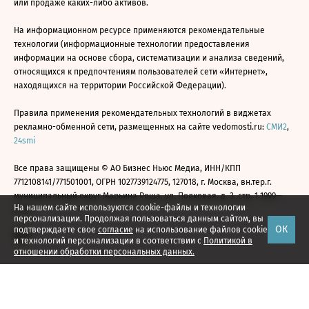
или продаже каких-либо активов.
На информационном ресурсе применяются рекомендательные
технологии (информационные технологии предоставления
информации на основе сбора, систематизации и анализа сведений,
относящихся к предпочтениям пользователей сети «Интернет»,
находящихся на территории Российской Федерации).
Правила применения рекомендательных технологий в виджетах
рекламно-обменной сети, размещенных на сайте vedomosti.ru:
СМИ2
,
24smi
Все права защищены © АО Бизнес Ньюс Медиа, ИНН/КПП
7712108141/771501001, ОГРН 1027739124775, 127018, г. Москва, вн.тер.г.
муниципальный округ Марьина Роща, ул. Полковая, д. 3, стр. 1 1999—
На нашем сайте используются cookie-файлы и технологии
2026
персонализации. Продолжая пользоваться данным сайтом, вы
ОК
подтверждаете свое
согласие
на использование файлов cookie
и технологий персонализации в соответствии с
Политикой в
отношении обработки персональных данных.