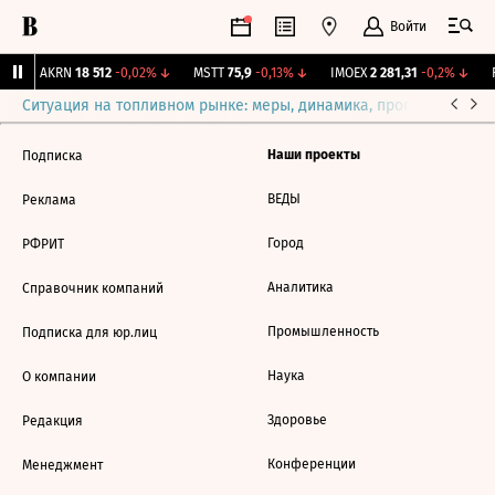
Войти
↑
AKRN
18 512
-0,02%
↓
MSTT
75,9
-0,13%
↓
IMOEX
2 281,31
-0,2%
↓
R
Ситуация на топливном рынке: меры, динамика, прогнозы
Выб
Наши проекты
Подписка
ВЕДЫ
Реклама
Город
РФРИТ
Аналитика
Справочник компаний
Промышленность
Подписка для юр.лиц
Наука
О компании
Здоровье
Редакция
Конференции
Менеджмент