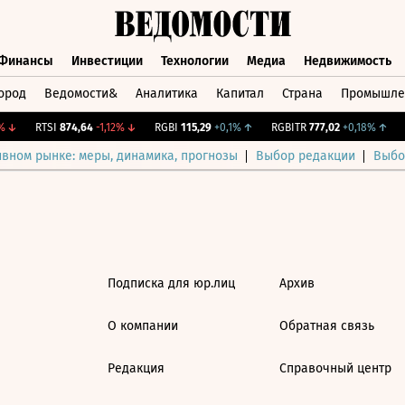
Финансы
Инвестиции
Технологии
Медиа
Недвижимость
ород
Ведомости&
Аналитика
Капитал
Страна
Промышле
а
Финансы
Инвестиции
Технологии
Медиа
Недвижимос
↓
RTSI
874,64
-1,12%
↓
RGBI
115,29
+0,1%
↑
RGBITR
777,02
+0,18%
↑
C
ивном рынке: меры, динамика, прогнозы
Выбор редакции
Выбо
Подписка для юр.лиц
Архив
О компании
Обратная связь
Редакция
Справочный центр