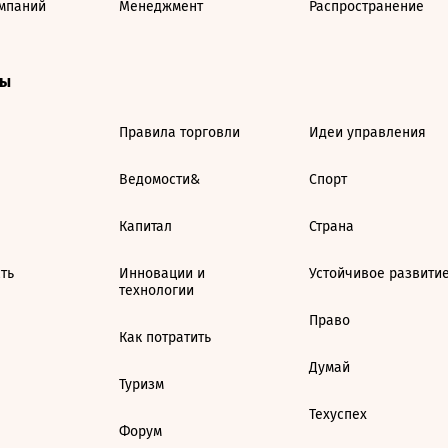
мпаний
Менеджмент
Распространение
ты
Правила торговли
Идеи управления
Ведомости&
Спорт
Капитал
Страна
ть
Инновации и
Устойчивое развити
технологии
Право
Как потратить
Думай
Туризм
Техуспех
Форум