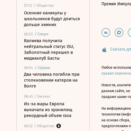
Премия Импул
07:12
/ Общество
Осенние каникулы у
школьников будут длиться
дольше зимних
06:55
/
Спорт
Валиева получила
нейтральный статус ISU,
Скачать дл
Заболотный перешел в
медиаклуб Басты
06:54
/
Страна
Любое использов
правил перепеч
Два человека погибли при
столкновении катеров на
Новости, аналити
Волге
данном сайте, не
06:45
/ Бизнес
продаже каких-л
Из-за жары Европа
На информацион
выкачала из хранилищ
технологии (инф
рекордный объем газа
на основе сбора,
06:22
/ Общество
предпочтениям п