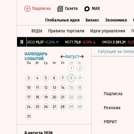
Подписка
Газета
MAX
Глобальные идеи
Бизнес
Экономика
ВЕДЫ
Правила торговли
Идеи управления
Г
Глобальные идеи
Бизнес
Экономик
39
+1,31%
↑
GECO
15,37
+1,32%
↑
MSTT
75,9
-0,13%
↓
IMOEX
2 281,31
-0,2%
Ситуация на топл
КАЛЕНДАРЬ
Август
СОБЫТИЙ
Пн
Вт
Ср
Чт
Пт
Сб
Вс
1
2
3
4
5
6
7
8
9
10
11
12
13
14
15
16
Подписка
17
18
19
20
21
22
23
24
25
26
27
28
29
30
Реклама
31
РФРИТ
8 августа 2026