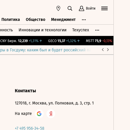
Войти
Политика
Общество
Менеджмент
нность
Инновации и технологии
Техуспех
ть
Политика
Общество
Менеджмент
NY Бирж.
12,239
+1,31%
↑
GECO
15,37
+1,32%
↑
MSTT
75,9
-0,13%
↓
IMOEX
ры в Госдуму: каким был и будет российский парламент
Война н
Контакты
127018, г. Москва, ул. Полковая, д. 3, стр. 1
На карте
+7 495 956-34-58