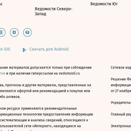
ьс
Ведомости Юг
Ведомости Северо-
Запад
я iOS
Скачать для Android
ание материалов допускается только при соблюдении
Сетевое изд
атки
и при наличии гиперссылки на vedomosti.ru
Решение Фе
ка, прогнозы и другие материалы, представленные на
информацио
 являются офертой или рекомендацией к покупке или
от 27 ноября
ибо активов.
Учредитель
ном ресурсе применяются рекомендательные
ормационные технологии предоставления информации
Главный ре
 систематизации и анализа сведений, относящихся к
ользователей сети «Интернет», находящихся на
Электронна