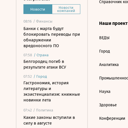
Справочник ко
Новости
Новости
компаний
08:16
/ Финансы
Наши проек
Банки с марта будут
блокировать переводы при
ВЕДЫ
обнаружении
вредоносного ПО
Город
07:58
/
Страна
Белгородец погиб в
Аналитика
результате атаки ВСУ
07:52
/
Город
Промышленнос
Гастрономия, история
литературы и
Наука
экзистенциализм: книжные
новинки лета
Здоровье
07:42
/ Политика
Какие законы вступили в
Конференции
силу в августе