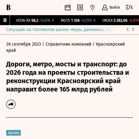
Войти
7%
↑
VEON-RX
58,2
+5,63%
↑
MGTS
1 326
+0,91%
↑
IMOEX
2 282,06
-0,85%
Ситуация на топливном рынке: меры, динамика, прогнозы
Выб
26 сентября 2023
/ Справочник компаний
/ Красноярский
край
Дороги, метро, мосты и транспорт: до
2026 года на проекты строительства и
реконструкции Красноярский край
направит более 165 млрд рублей
Архив