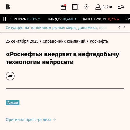
Войти
USBN
0,124
+1,81%
↑
UTAR
9,19
+0,44%
↑
IMOEX
2 281,31
-0,2%
↓
RTSI
Ситуация на топливном рынке: меры, динамика, прогнозы
Выб
25 сентября 2025
/ Справочник компаний
/ Роснефть
«Роснефть» внедряет в нефтедобычу
технологии нейросети
Архив
Оригинал пресс-релиза