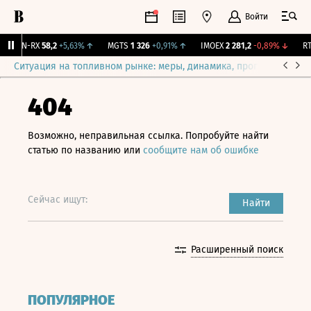
Войти
VEON-RX
58,2
+5,63%
↑
MGTS
1 326
+0,91%
↑
IMOEX
2 281,2
-0,89%
↓
RTS
Ситуация на топливном рынке: меры, динамика, прогнозы
Выб
404
Возможно, неправильная ссылка. Попробуйте найти
статью по названию или
сообщите нам об ошибке
Сейчас ищут:
Найти
Расширенный поиск
ПОПУЛЯРНОЕ