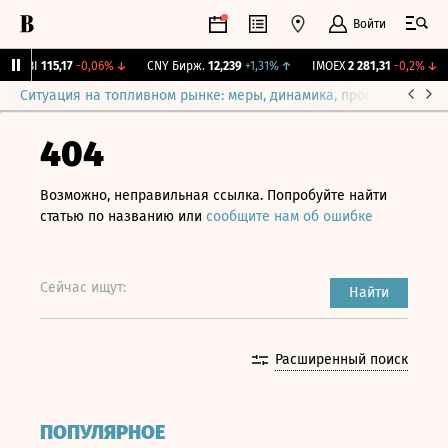
Войти
RGBI
115,17
-0,06%
↓
CNY Бирж.
12,239
+1,31%
↑
IMOEX
2 281,31
-0,2%
↓
Ситуация на топливном рынке: меры, динамика, прогнозы
Выб
404
Возможно, неправильная ссылка. Попробуйте найти
статью по названию или
сообщите нам об ошибке
Сейчас ищут:
Найти
Расширенный поиск
ПОПУЛЯРНОЕ