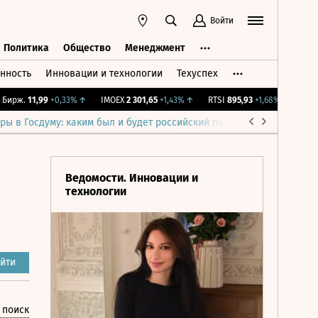
Войти
Политика
Общество
Менеджмент
нность
Инновации и технологии
Техуспех
ть
Политика
Общество
Менеджмент
рж.
11,99
+0,33%
↑
IMOEX
2 301,65
+1,43%
↑
RTSI
895,93
+1,68%
↑
RGBI
11
ры в Госдуму: каким был и будет российский парламент
Война н
Ведомости. Инновации и
технологии
йти
 поиск