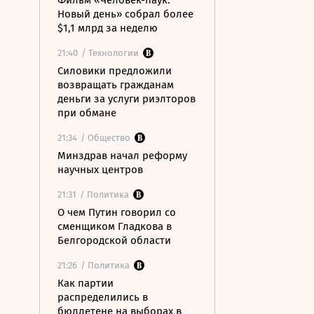
Фильм «Человек-паук:
Новый день» собрал более
$1,1 млрд за неделю
21:40
/ Технологии
Силовики предложили
возвращать гражданам
деньги за услуги риэлторов
при обмане
21:34
/ Общество
Минздрав начал реформу
научных центров
21:31
/ Политика
О чем Путин говорил со
сменщиком Гладкова в
Белгородской области
21:26
/ Политика
Как партии
распределились в
бюллетене на выборах в