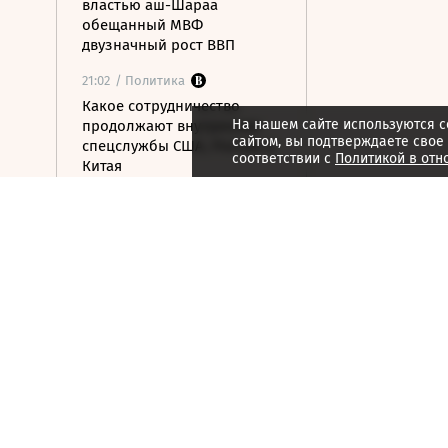
властью аш-Шараа
обещанный МВФ
двузначный рост ВВП
21:02
/ Политика
Какое сотрудничество
На нашем сайте используются c
продолжают внутренние
сайтом, вы подтверждаете свое
спецслужбы США, России и
соответствии с
Политикой в отн
Китая
21:01
/ Мнения
Бессильный алгоритм
21:00
/ Мнения
Гонка за железом
21:00
/ Мнения
За пределами HR
20:59
/ Общество
В ООН предупредили о
риске роста числа