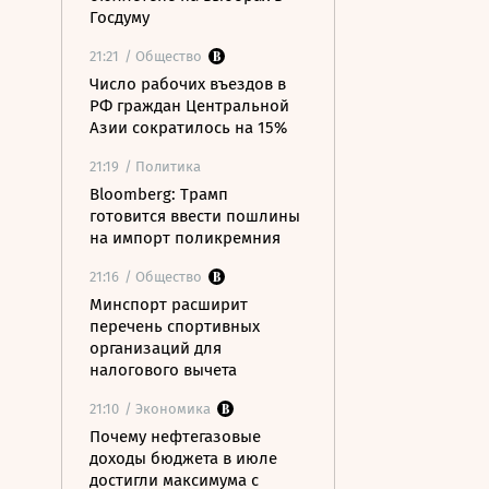
Госдуму
21:21
/ Общество
Число рабочих въездов в
РФ граждан Центральной
Азии сократилось на 15%
21:19
/ Политика
Bloomberg: Трамп
готовится ввести пошлины
на импорт поликремния
21:16
/ Общество
Минспорт расширит
перечень спортивных
организаций для
налогового вычета
21:10
/ Экономика
Почему нефтегазовые
доходы бюджета в июле
достигли максимума с