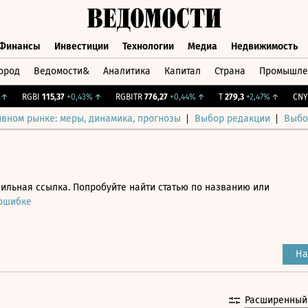
Финансы
Инвестиции
Технологии
Медиа
Недвижимость
ород
Ведомости&
Аналитика
Капитал
Страна
Промышле
а
Финансы
Инвестиции
Технологии
Медиа
Недвижимос
RGBI
115,37
+0,43%
↑
RGBITR
776,27
+0,44%
↑
T
279,3
+2,47%
↑
CNY Би
ивном рынке: меры, динамика, прогнозы
Выбор редакции
Выбо
ильная ссылка. Попробуйте найти статью по названию или
 ошибке
На
Расширенный