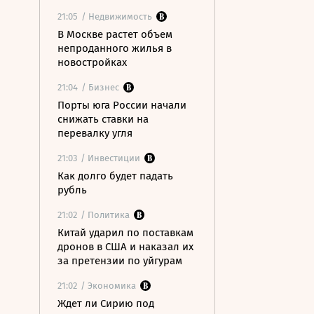
21:05
/ Недвижимость
В Москве растет объем
непроданного жилья в
новостройках
21:04
/ Бизнес
Порты юга России начали
снижать ставки на
перевалку угля
21:03
/ Инвестиции
Как долго будет падать
рубль
21:02
/ Политика
Китай ударил по поставкам
дронов в США и наказал их
за претензии по уйгурам
21:02
/ Экономика
Ждет ли Сирию под