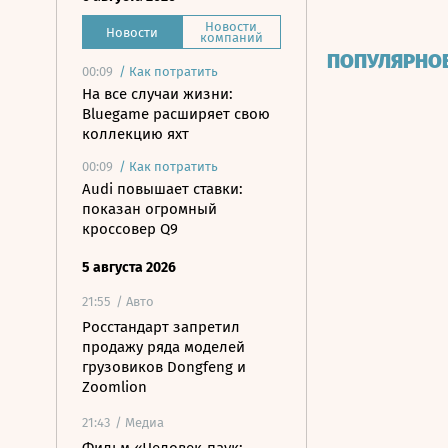
Новости
Новости
компаний
ПОПУЛЯРНО
00:09
/
Как потратить
На все случаи жизни:
Bluegame расширяет свою
коллекцию яхт
00:09
/
Как потратить
Audi повышает ставки:
показан огромный
кроссовер Q9
5 августа 2026
21:55
/ Авто
Росстандарт запретил
продажу ряда моделей
грузовиков Dongfeng и
Zoomlion
21:43
/ Медиа