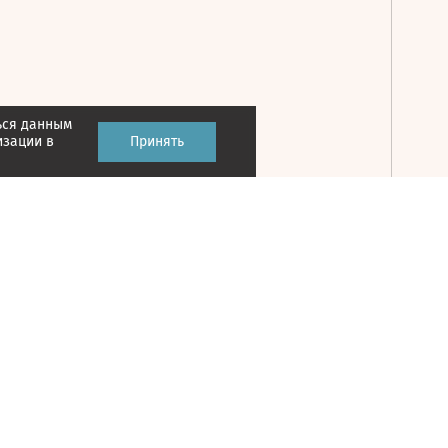
ься данным
Принять
изации в