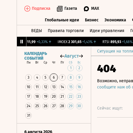
Подписка
Газета
MAX
Глобальные идеи
Бизнес
Экономика
ВЕДЫ
Правила торговли
Идеи управления
Г
Глобальные идеи
Бизнес
Экономик
CNY Бирж.
11,99
+0,33%
↑
IMOEX
2 301,65
+1,43%
↑
RTSI
895,93
+1,68%
↑
Ситуация на топл
КАЛЕНДАРЬ
Август
СОБЫТИЙ
Пн
Вт
Ср
Чт
Пт
Сб
Вс
404
1
2
3
4
5
6
7
8
9
Возможно, неправ
сообщите нам об
10
11
12
13
14
15
16
17
18
19
20
21
22
23
24
25
26
27
28
29
30
Сейчас ищут:
31
6 августа 2026