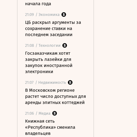
начала года
21:09
/ Экономика
ЦБ раскрыл аргументы за
сохранение ставки на
последнем заседании
21:08
/ Технологии
Госзаказчикам хотят
закрыть лазейки для
закупок иностранной
электроники
21:07
/ Недвижимость
В Московском регионе
растет число доступных для
аренды элитных коттеджей
21:06
/ Медиа
Книжная сеть
«Республика» сменила
владельцев