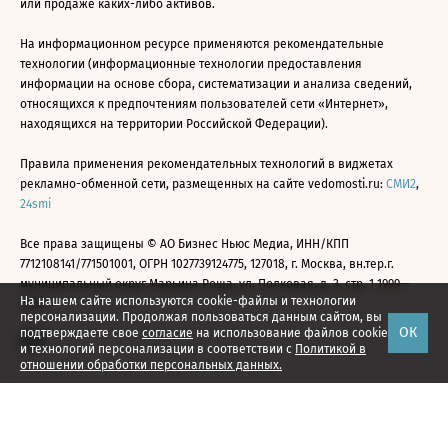
или продаже каких-либо активов.
На информационном ресурсе применяются рекомендательные
технологии (информационные технологии предоставления
информации на основе сбора, систематизации и анализа сведений,
относящихся к предпочтениям пользователей сети «Интернет»,
находящихся на территории Российской Федерации).
Правила применения рекомендательных технологий в виджетах
рекламно-обменной сети, размещенных на сайте vedomosti.ru:
СМИ2
,
24smi
Все права защищены © АО Бизнес Ньюс Медиа, ИНН/КПП
7712108141/771501001, ОГРН 1027739124775, 127018, г. Москва, вн.тер.г.
муниципальный округ Марьина Роща, ул. Полковая, д. 3, стр. 1 1999—
На нашем сайте используются cookie-файлы и технологии
2026
персонализации. Продолжая пользоваться данным сайтом, вы
ОК
подтверждаете свое
согласие
на использование файлов cookie
и технологий персонализации в соответствии с
Политикой в
отношении обработки персональных данных.