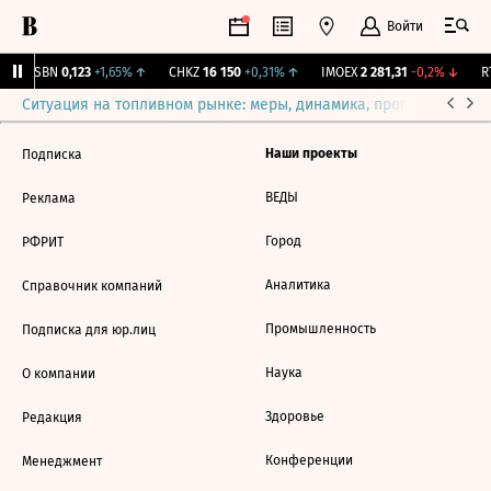
Войти
USBN
0,123
+1,65%
↑
CHKZ
16 150
+0,31%
↑
IMOEX
2 281,31
-0,2%
↓
RT
Ситуация на топливном рынке: меры, динамика, прогнозы
Выб
Наши проекты
Подписка
ВЕДЫ
Реклама
Город
РФРИТ
Аналитика
Справочник компаний
Промышленность
Подписка для юр.лиц
Наука
О компании
Здоровье
Редакция
Конференции
Менеджмент