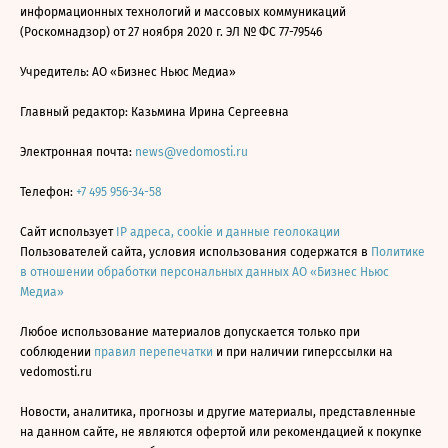
информационных технологий и массовых коммуникаций
(Роскомнадзор) от 27 ноября 2020 г. ЭЛ № ФС 77-79546
Учредитель: АО «Бизнес Ньюс Медиа»
Главный редактор: Казьмина Ирина Сергеевна
Электронная почта:
news@vedomosti.ru
Телефон:
+7 495 956-34-58
Сайт использует
IP адреса, cookie и данные геолокации
Пользователей сайта, условия использования содержатся в
Политике
в отношении обработки персональных данных АО «Бизнес Ньюс
Медиа»
Любое использование материалов допускается только при
соблюдении
правил перепечатки
и при наличии гиперссылки на
vedomosti.ru
Новости, аналитика, прогнозы и другие материалы, представленные
на данном сайте, не являются офертой или рекомендацией к покупке