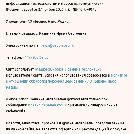
информационных технологий и массовых коммуникаций
(Роскомнадзор) от 27 ноября 2020 г. ЭЛ № ФС 77-79546
Учредитель: АО «Бизнес Ньюс Медиа»
Главный редактор: Казьмина Ирина Сергеевна
Электронная почта:
news@vedomosti.ru
Телефон:
+7 495 956-34-58
Сайт использует
IP адреса, cookie и данные геолокации
Пользователей сайта, условия использования содержатся в
Политике
в отношении обработки персональных данных АО «Бизнес Ньюс
Медиа»
Любое использование материалов допускается только при
соблюдении
правил перепечатки
и при наличии гиперссылки на
vedomosti.ru
Новости, аналитика, прогнозы и другие материалы, представленные
на данном сайте, не являются офертой или рекомендацией к покупке