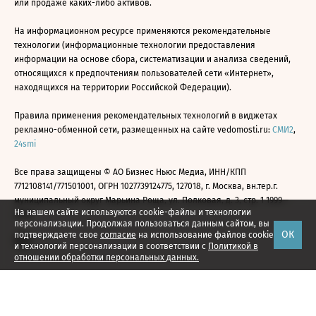
или продаже каких-либо активов.
На информационном ресурсе применяются рекомендательные
технологии (информационные технологии предоставления
информации на основе сбора, систематизации и анализа сведений,
относящихся к предпочтениям пользователей сети «Интернет»,
находящихся на территории Российской Федерации).
Правила применения рекомендательных технологий в виджетах
рекламно-обменной сети, размещенных на сайте vedomosti.ru:
СМИ2
,
24smi
Все права защищены © АО Бизнес Ньюс Медиа, ИНН/КПП
7712108141/771501001, ОГРН 1027739124775, 127018, г. Москва, вн.тер.г.
муниципальный округ Марьина Роща, ул. Полковая, д. 3, стр. 1 1999—
На нашем сайте используются cookie-файлы и технологии
2026
персонализации. Продолжая пользоваться данным сайтом, вы
ОК
подтверждаете свое
согласие
на использование файлов cookie
и технологий персонализации в соответствии с
Политикой в
отношении обработки персональных данных.