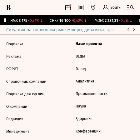
Войти
↑
CHMK
3 175
-0,31%
↓
CHKZ
16 100
-0,62%
↓
IMOEX
2 281,31
-0,2%
↓
R
Ситуация на топливном рынке: меры, динамика, прогнозы
Выб
Наши проекты
Подписка
ВЕДЫ
Реклама
Город
РФРИТ
Аналитика
Справочник компаний
Промышленность
Подписка для юр.лиц
Наука
О компании
Здоровье
Редакция
Конференции
Менеджмент