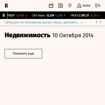
Войти
GBI
115,17
-0,06%
↓
CNY Бирж.
12,239
+1,31%
↑
IMOEX
2 281,31
-0,2%
↓
R
Ситуация на топливном рынке: меры, динамика, прогнозы
Выб
Недвижимость
10 Октября 2014
Показать еще